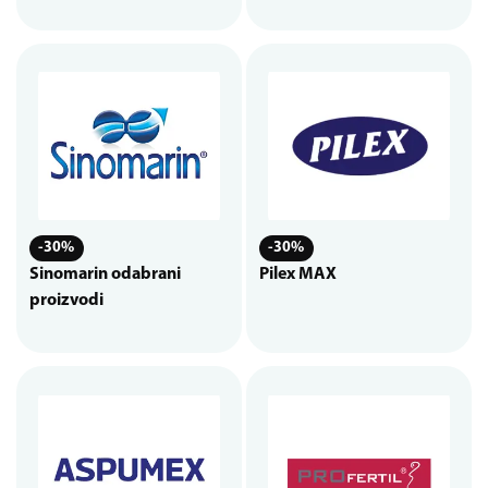
-30%
-30%
Sinomarin odabrani
Pilex MAX
proizvodi