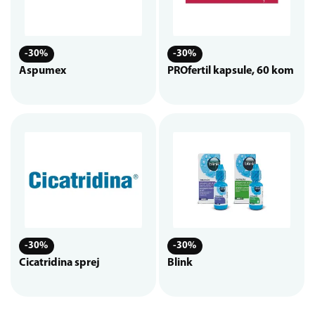
-30%
-30%
Aspumex
PROfertil kapsule, 60 kom
-30%
-30%
Cicatridina sprej
Blink