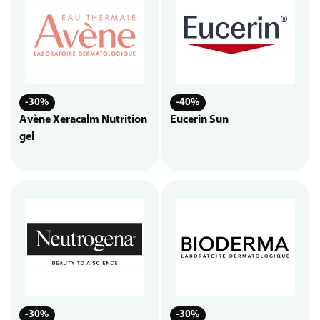
-30%
-40%
Avène Xeracalm Nutrition
Eucerin Sun
gel
-30%
-30%