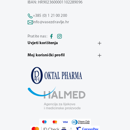
IBAN: HR9023600001102289096
+385 (0) 1 21 00 200
info@vasezdravlje.hr
Pratite nas:
Uvjeti korištenja
Moj korisnički profil