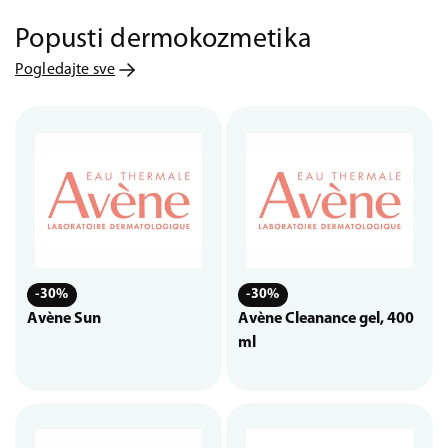
Popusti dermokozmetika
Pogledajte sve
-30%
-30%
Avène Sun
Avène Cleanance gel, 400
ml