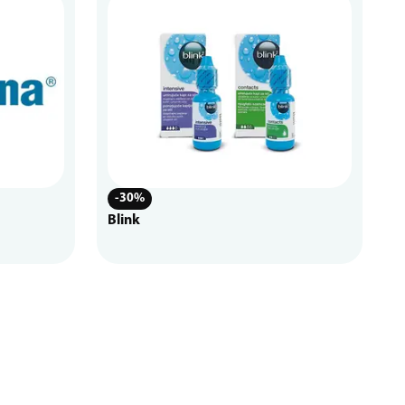
-30%
Blink