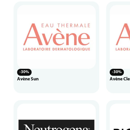
-30%
-30%
Avène Sun
Avène Cle