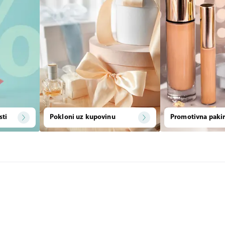
sti
Pokloni uz kupovinu
Promotivna pakir