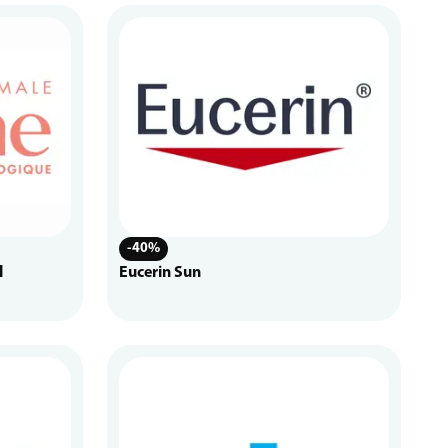
-40%
l
Eucerin Sun