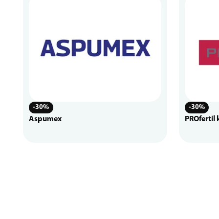
-30%
-30%
Aspumex
PROfertil