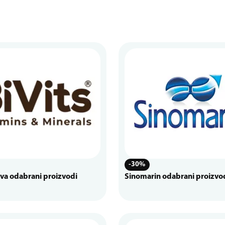
-30%
iva odabrani proizvodi
Sinomarin odabrani proizvo