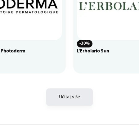
-30%
 Photoderm
L'Erbolario Sun
Učitaj više