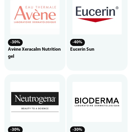
-30%
-40%
Avène Xeracalm Nutrition
Eucerin Sun
gel
-30%
-30%