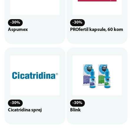
-30%
-30%
Aspumex
PROfertil kapsule, 60 kom
-30%
-30%
Cicatridina sprej
Blink