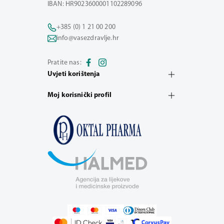
IBAN: HR9023600001102289096
+385 (0) 1 21 00 200
info@vasezdravlje.hr
Pratite nas:
Uvjeti korištenja
Moj korisnički profil