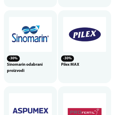
-30%
-30%
Sinomarin odabrani
Pilex MAX
proizvodi