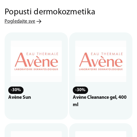
Popusti dermokozmetika
Pogledajte sve
-30%
-30%
Avène Sun
Avène Cleanance gel, 400
ml