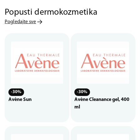
Popusti dermokozmetika
Pogledajte sve
-30%
-30%
Avène Sun
Avène Cleanance gel, 400
ml