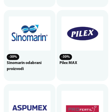
-30%
-30%
Sinomarin odabrani
Pilex MAX
proizvodi