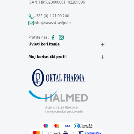
IBAN: HR9023600001102289096
+385 (0) 1 21 00 200
info@vasezdravlje.hr
Pratite nas:
Uvjeti korištenja
Moj korisnički profil