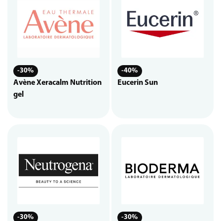
-30%
-40%
Avène Xeracalm Nutrition
Eucerin Sun
gel
-30%
-30%