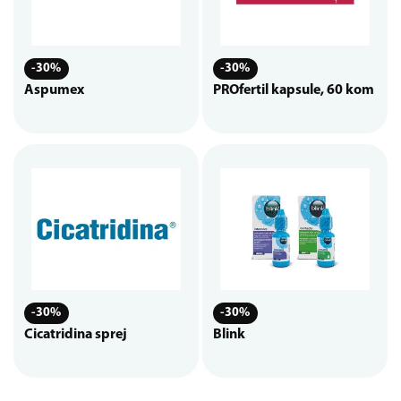
-30%
-30%
Aspumex
PROfertil kapsule, 60 kom
-30%
-30%
Cicatridina sprej
Blink