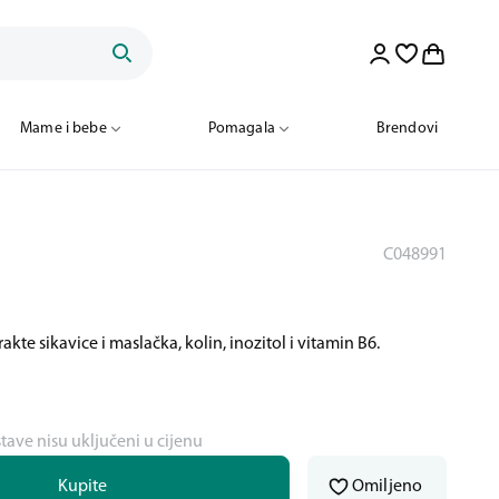
Mame i bebe
Pomagala
Brendovi
C048991
kte sikavice i maslačka, kolin, inozitol i vitamin B6.
stave nisu uključeni u cijenu
Kupite
Omiljeno