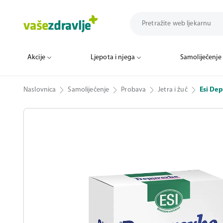
Akcije
Ljepota i njega
Samoliječenje
Naslovnica
Samoliječenje
Probava
Jetra i žuč
Esi Dep