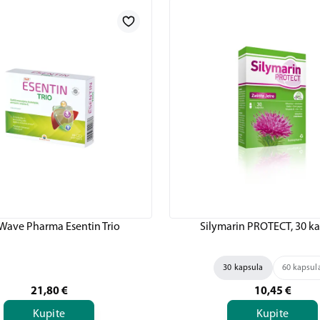
Wave Pharma Esentin Trio
Silymarin PROTECT, 30 k
30 kapsula
60 kapsul
21,80
€
10,45
€
Kupite
Kupite