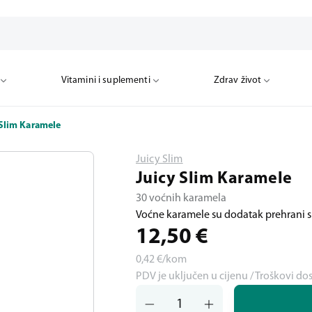
Vitamini i suplementi
Zdrav život
 Slim Karamele
Juicy Slim
Juicy Slim Karamele
30 voćnih karamela
Voćne karamele su dodatak prehrani
12,50
€
0,42
€/kom
PDV je uključen u cijenu / Troškovi do