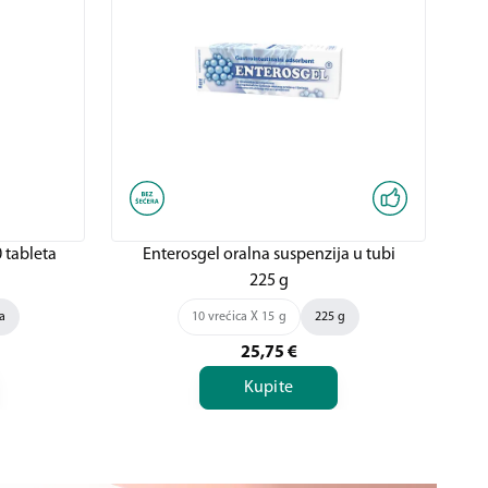
 tableta
Enterosgel oralna suspenzija u tubi
225 g
a
10 vrećica X 15 g
225 g
25,75
€
Kupite