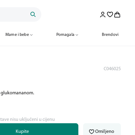
Mame i bebe
Pomagala
Brendovi
C046025
 s glukomananom.
stave nisu uključeni u cijenu
Kupite
Omiljeno