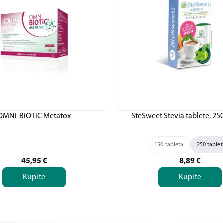
OMNi-BiOTiC Metatox
SteSweet Stevia tablete, 250
150 tableta
250 tablet
45,95
€
8,89
€
Kupite
Kupite