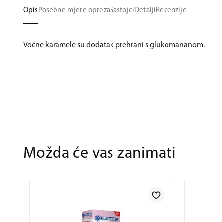
Opis
Posebne mjere opreza
Sastojci
Detalji
Recenzije
Voćne karamele su dodatak prehrani s glukomananom.
Možda će vas zanimati