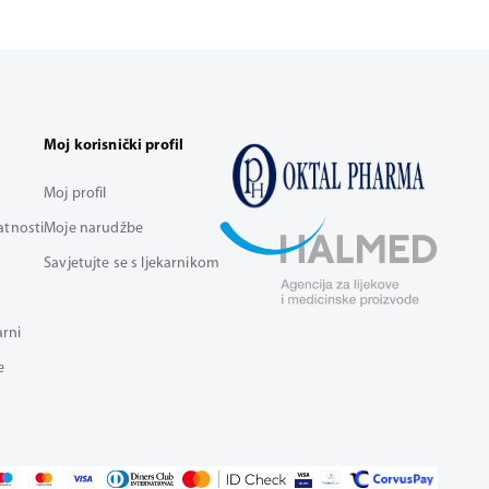
Moj korisnički profil
Moj profil
vatnosti
Moje narudžbe
Savjetujte se s ljekarnikom
arni
e