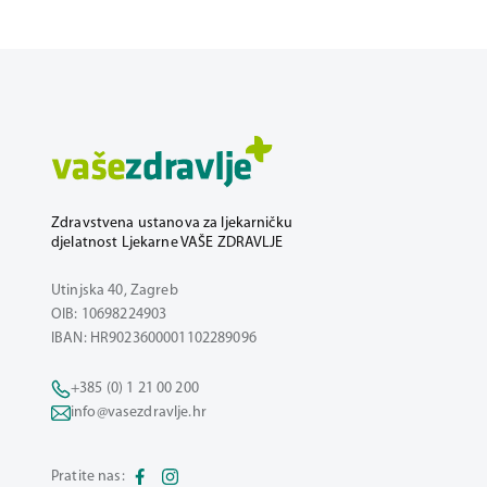
Zdravstvena ustanova za ljekarničku
djelatnost Ljekarne VAŠE ZDRAVLJE
Utinjska 40, Zagreb
OIB: 10698224903
IBAN: HR9023600001102289096
+385 (0) 1 21 00 200
info@vasezdravlje.hr
Pratite nas: