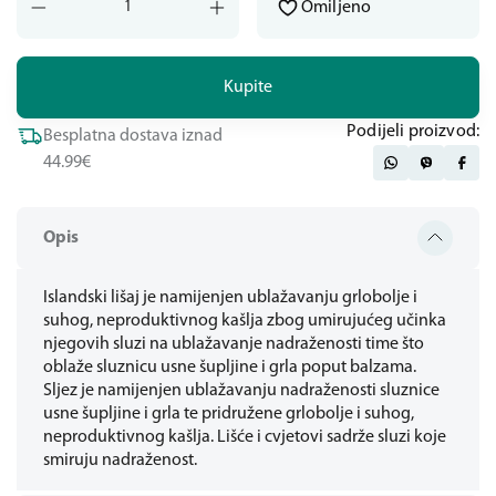
Omiljeno
Kupite
Podijeli proizvod:
Besplatna dostava iznad
44.99€
Opis
Islandski lišaj je namijenjen ublažavanju grlobolje i
suhog, neproduktivnog kašlja zbog umirujućeg učinka
njegovih sluzi na ublažavanje nadraženosti time što
oblaže sluznicu usne šupljine i grla poput balzama.
Sljez je namijenjen ublažavanju nadraženosti sluznice
usne šupljine i grla te pridružene grlobolje i suhog,
neproduktivnog kašlja. Lišće i cvjetovi sadrže sluzi koje
smiruju nadraženost.