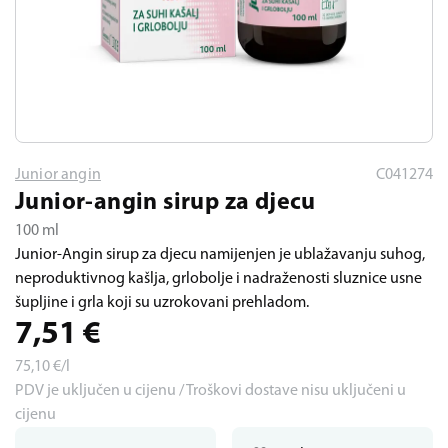
Junior angin
C041274
Junior-angin sirup za djecu
100 ml
Junior-Angin sirup za djecu namijenjen je ublažavanju suhog,
neproduktivnog kašlja, grlobolje i nadraženosti sluznice usne
šupljine i grla koji su uzrokovani prehladom.
7,51
€
75,10
€/l
PDV je uključen u cijenu / Troškovi dostave nisu uključeni u
cijenu