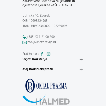
Zdravstvena ustanova za ljekarničku
djelatnost Ljekarne VAŠE ZDRAVLJE
Utinjska 40, Zagreb
OIB: 10698224903
IBAN: HR9023600001102289096
+385 (0) 1 21 00 200
info@vasezdravlje.hr
Pratite nas:
Uvjeti korištenja
Moj korisnički profil