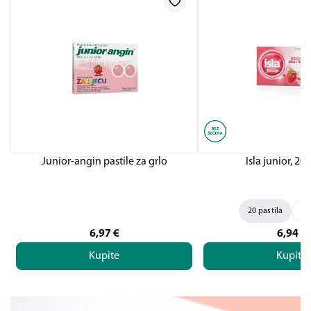
Junior-angin pastile za grlo
Isla junior, 20 
20 pastila
50
6,97
€
6,94
€
Kupite
Kupite