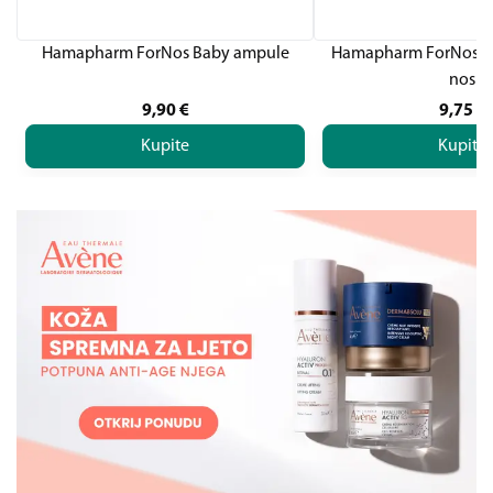
Hamapharm ForNos Baby ampule
Hamapharm ForNos All
nos
9,90
€
9,75
€
Kupite
Kupite