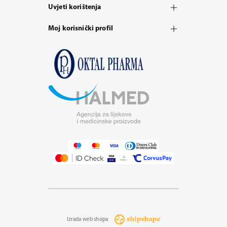
Uvjeti korištenja
Moj korisnički profil
Izrada web shopa