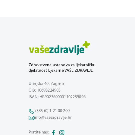
Zdravstvena ustanova za ljekarničku
djelatnost Ljekarne VAŠE ZDRAVLJE
Utinjska 40, Zagreb
OIB: 10698224903
IBAN: HR9023600001102289096
+385 (0) 1 21 00 200
info@vasezdravlje.hr
Pratite nas: