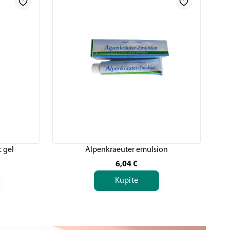
c gel
Alpenkraeuter emulsion
6,04
€
Kupite