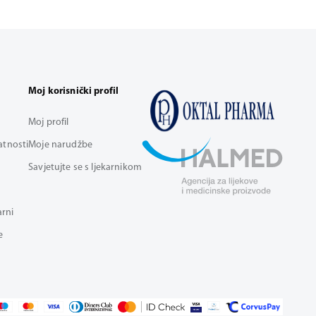
Moj korisnički profil
Moj profil
vatnosti
Moje narudžbe
Savjetujte se s ljekarnikom
arni
e