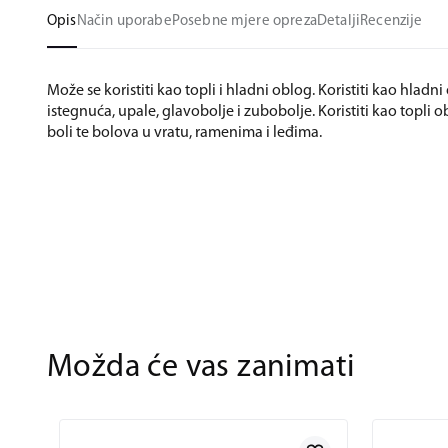
Opis
Način uporabe
Posebne mjere opreza
Detalji
Recenzije
Može se koristiti kao topli i hladni oblog. Koristiti kao hlad
istegnuća, upale, glavobolje i zubobolje. Koristiti kao topli 
boli te bolova u vratu, ramenima i leđima.
Možda će vas zanimati