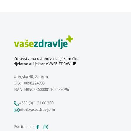
Zdravstvena ustanova za ljekarničku
djelatnost Ljekarne VAŠE ZDRAVLJE
Utinjska 40, Zagreb
OIB: 10698224903
IBAN: HR9023600001102289096
+385 (0) 1 21 00 200
info@vasezdravlje.hr
Pratite nas: