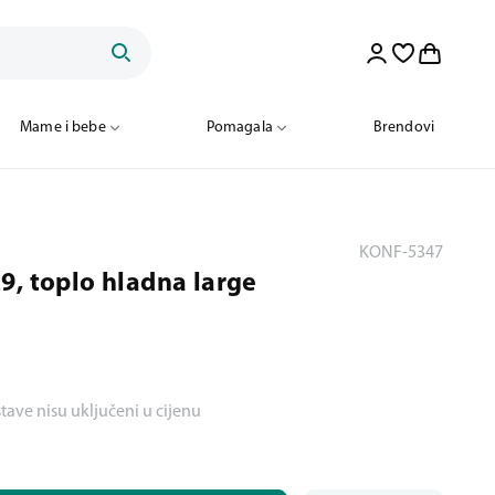
Mame i bebe
Pomagala
Brendovi
KONF-5347
9, toplo hladna large
stave nisu uključeni u cijenu