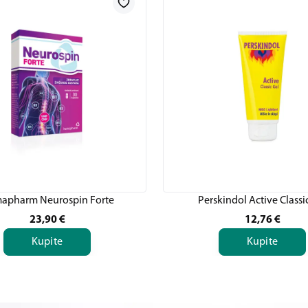
apharm Neurospin Forte
Perskindol Active Classi
23,90
€
12,76
€
Kupite
Kupite