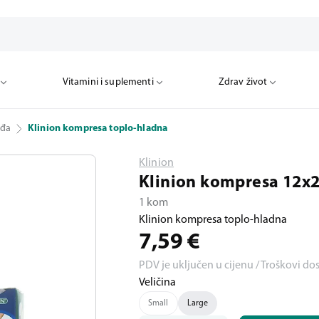
Vitamini i suplementi
Zdrav život
eđa
Klinion kompresa toplo-hladna
Klinion
Klinion kompresa 12x2
1 kom
Klinion kompresa toplo-hladna
7,59
€
PDV je uključen u cijenu / Troškovi do
Veličina
Small
Large