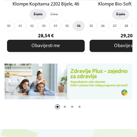
Klompe Kopitarna 2202 Bijele, 46
Klompe Bio-Soft 608
Bijela
Crna
Bijela
Cr
40
41
42
43
44
45
46
35
36
37
38
36
28,54
€
29,20
€
Obavijesti me
Obavijesti