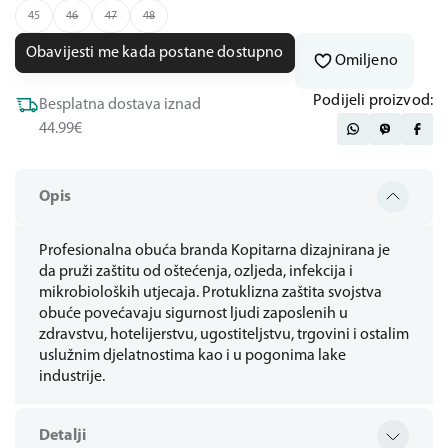
45
46
47
48
Obavijesti me kada postane dostupno
Omiljeno
Podijeli proizvod:
Besplatna dostava iznad
44.99€
Opis
Profesionalna obuća branda Kopitarna dizajnirana je
da pruži zaštitu od oštećenja, ozljeda, infekcija i
mikrobioloških utjecaja. Protuklizna zaštita svojstva
obuće povećavaju sigurnost ljudi zaposlenih u
zdravstvu, hotelijerstvu, ugostiteljstvu, trgovini i ostalim
uslužnim djelatnostima kao i u pogonima lake
industrije.
Detalji