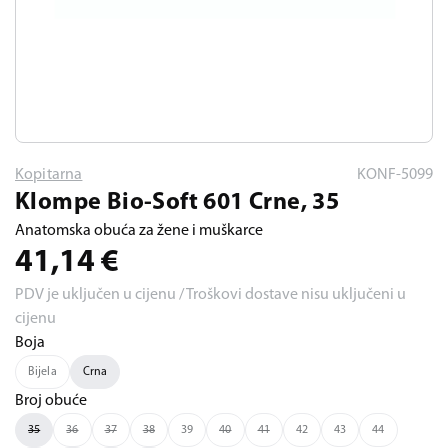
Kopitarna
KONF-5099
Klompe Bio-Soft 601 Crne, 35
Anatomska obuća za žene i muškarce
41,14
€
PDV je uključen u cijenu / Troškovi dostave nisu uključeni u
cijenu
Boja
Bijela
Crna
Broj obuće
35
36
37
38
39
40
41
42
43
44