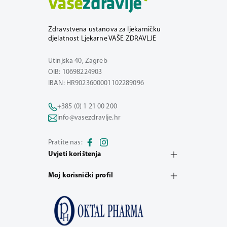
Zdravstvena ustanova za ljekarničku
djelatnost Ljekarne VAŠE ZDRAVLJE
Utinjska 40, Zagreb
OIB: 10698224903
IBAN: HR9023600001102289096
+385 (0) 1 21 00 200
info@vasezdravlje.hr
Pratite nas:
Uvjeti korištenja
Moj korisnički profil