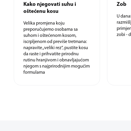
Kako njegovati suhu i
Zob
oštećenu kosu
U današ
razmišl
Velika promjena koju
primjen
preporučujemo osobama sa
zobi - 
suhom i oštećenom kosom,
iscrpljenom od previše tretmana:
napravite „veliki rez“, pustite kosu
da raste i prihvatite prirodnu
rutinu hranjivom i obnavljajućom
njegom s najprirodnijim mogućim
formulama