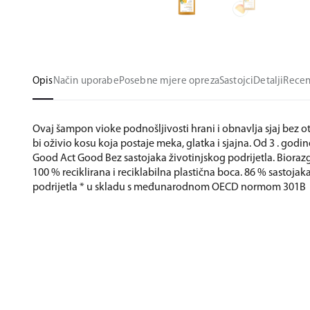
Opis
Način uporabe
Posebne mjere opreza
Sastojci
Detalji
Recen
Ovaj šampon vioke podnošljivosti hrani i obnavlja sjaj bez 
bi oživio kosu koja postaje meka, glatka i sjajna. Od 3 . godine
Good Act Good Bez sastojaka životinjskog podrijetla. Bioraz
100 % reciklirana i reciklabilna plastična boca. 86 % sastoja
podrijetla * u skladu s međunarodnom OECD normom 301B