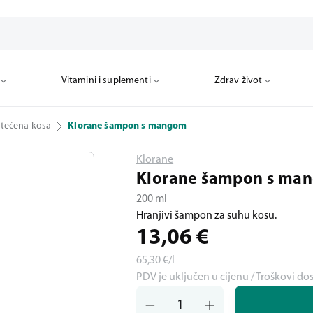
Vitamini i suplementi
Zdrav život
štećena kosa
Klorane šampon s mangom
Klorane
Klorane šampon s ma
200 ml
Hranjivi šampon za suhu kosu.
13,06
€
65,30
€/l
PDV je uključen u cijenu / Troškovi do