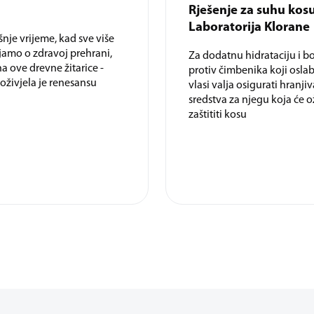
Rješenje za suhu kosu
Laboratorija Klorane
nje vrijeme, kad sve više
jamo o zdravoj prehrani,
Za dodatnu hidrataciju i b
a ove drevne žitarice -
protiv čimbenika koji oslab
doživjela je renesansu
vlasi valja osigurati hranjiv
sredstva za njegu koja će ož
zaštititi kosu