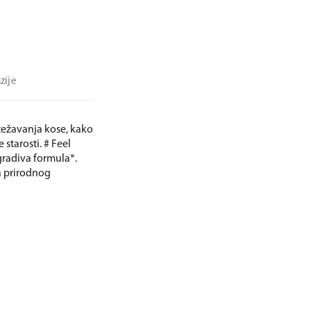
zije
otežavanja kose, kako
 starosti. # Feel
gradiva formula*.
ka prirodnog