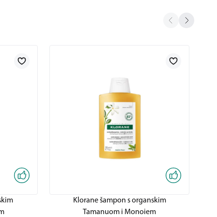
skim
Klorane šampon s organskim
em
Tamanuom i Monoiem