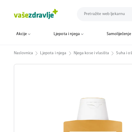
Akcije
Ljepota i njega
Samoliječenje
Naslovnica
Ljepota i njega
Njega kose i vlasišta
Suha i o