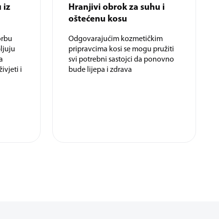
 iz
Hranjivi obrok za suhu i
oštećenu kosu
orbu
Odgovarajućim kozmetičkim
ljuju
pripravcima kosi se mogu pružiti
a
svi potrebni sastojci da ponovno
ivjeti i
bude lijepa i zdrava