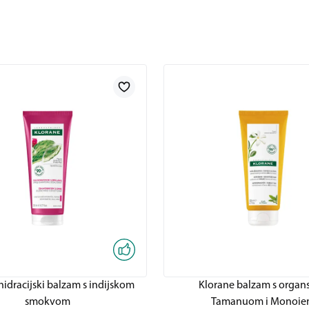
hidracijski balzam s indijskom
Klorane balzam s organ
smokvom
Tamanuom i Monoi