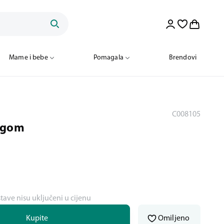
Mame i bebe
Pomagala
Brendovi
C008105
ngom
stave nisu uključeni u cijenu
Kupite
Omiljeno