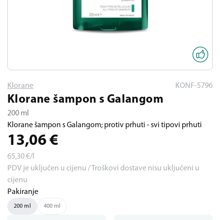
Klorane
KONF-5796
Klorane šampon s Galangom
200 ml
Klorane šampon s Galangom; protiv prhuti - svi tipovi prhuti
13,06
€
65,30
€/l
PDV je uključen u cijenu / Troškovi dostave nisu uključeni u
cijenu
Pakiranje
200 ml
400 ml