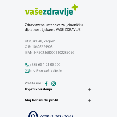
Zdravstvena ustanova za ljekarničku
djelatnost Ljekarne VAŠE ZDRAVLJE
Utinjska 40, Zagreb
OIB: 10698224903
IBAN: HR9023600001102289096
+385 (0) 1 21 00 200
info@vasezdravlje.hr
Pratite nas:
Uvjeti korištenja
Moj korisnički profil