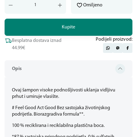
Omiljeno
Kupite
Podijeli proizvod:
Besplatna dostava iznad
44.99€
Opis
Ovaj šampon visoke podnošljivosti uklanja vidljivu
prhut i umiruje vlasište.
# Feel Good Act Good Bez sastojaka životinjskog
podrijetla. Biorazgradiva formula**.
100 % reciklirana i reciklabilna plastična boca.