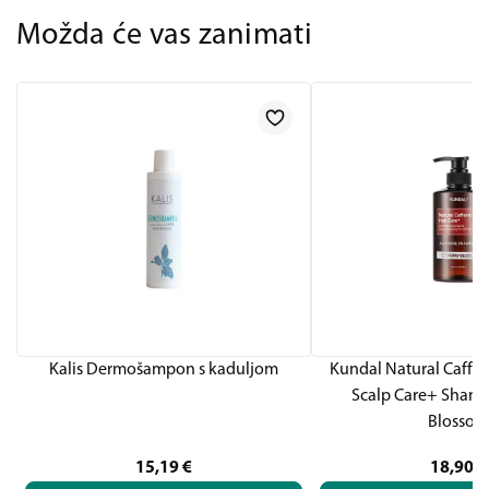
Možda će vas zanimati
Kalis Dermošampon s kaduljom
Kundal Natural Caffei
Scalp Care+ Shamp
Blossom
15,19
€
18,90
€