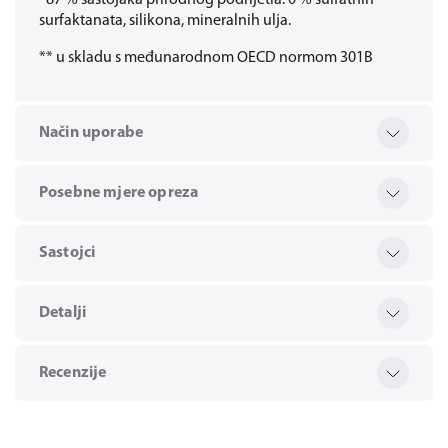
*87 % sastojaka prirodnog podrijetla. 0 % sulfatnih
surfaktanata, silikona, mineralnih ulja.
** u skladu s međunarodnom OECD normom 301B
Način uporabe
Posebne mjere opreza
Sastojci
Detalji
Recenzije