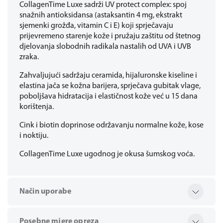
CollagenTime Luxe sadrži UV protect complex: spoj
snažnih antioksidansa (astaksantin 4 mg, ekstrakt
sjemenki grožđa, vitamin C i E) koji sprječavaju
prijevremeno starenje kože i pružaju zaštitu od štetnog
djelovanja slobodnih radikala nastalih od UVA i UVB
zraka.
Zahvaljujući sadržaju ceramida, hijaluronske kiseline i
elastina jača se kožna barijera, sprječava gubitak vlage,
poboljšava hidratacija i elastičnost kože već u 15 dana
korištenja.
Cink i biotin doprinose održavanju normalne kože, kose
i noktiju.
CollagenTime Luxe ugodnog je okusa šumskog voća.
Način uporabe
Posebne mjere opreza