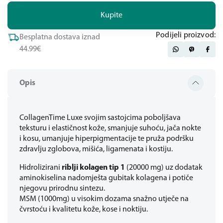
Kupite
Podijeli proizvod:
Besplatna dostava iznad
44.99€
Opis
CollagenTime Luxe svojim sastojcima poboljšava
teksturu i elastičnost kože, smanjuje suhoću, jača nokte
i kosu, umanjuje hiperpigmentacije te pruža podršku
zdravlju zglobova, mišića, ligamenata i kostiju.
Hidrolizirani
riblji kolagen tip 1
(20000 mg) uz dodatak
aminokiselina nadomješta gubitak kolagena i potiče
njegovu prirodnu sintezu.
MSM (1000mg) u visokim dozama snažno utječe na
čvrstoću i kvalitetu kože, kose i noktiju.