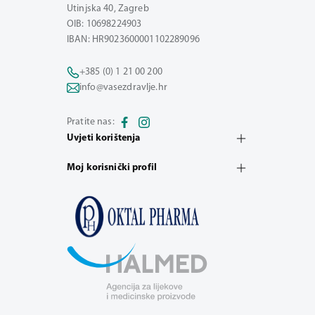
Utinjska 40, Zagreb
OIB: 10698224903
IBAN: HR9023600001102289096
+385 (0) 1 21 00 200
info@vasezdravlje.hr
Pratite nas:
Uvjeti korištenja
Moj korisnički profil