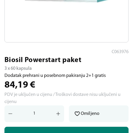
C063976
Biosil Powerstart paket
3 x 60 kapsula
Dodatak prehrani u posebnom pakiranju 2+1 gratis
84,19
€
PDV je uključen u cijenu / Troškovi dostave nisu uključeni u
cijenu
Omiljeno