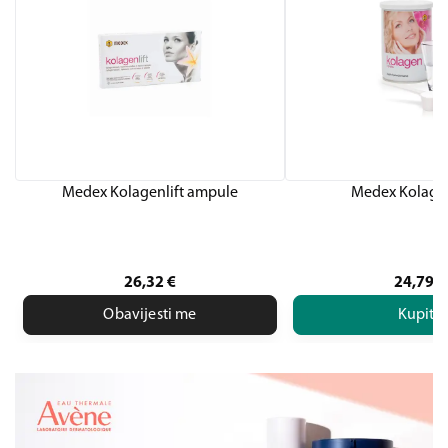
Medex Kolagenlift ampule
Medex Kolage
26,32
€
24,79
€
Obavijesti me
Kupite