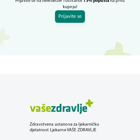
Prijavite se na newsletter i ostvarite
15% popusta
na prvu
kupnju!
Prijavite se
Zdravstvena ustanova za ljekarničku
djelatnost Ljekarne VAŠE ZDRAVLJE