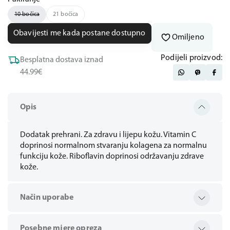
10 bočica
21 bočica
Obavijesti me kada postane dostupno
Omiljeno
Podijeli proizvod:
Besplatna dostava iznad
44.99€
Opis
Dodatak prehrani. Za zdravu i lijepu kožu. Vitamin C
doprinosi normalnom stvaranju kolagena za normalnu
funkciju kože. Riboflavin doprinosi održavanju zdrave
kože.
Način uporabe
Posebne mjere opreza