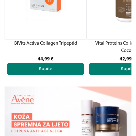
BiVits Activa Collagen Tripeptid
Vital Proteins Colla
Cocoa
44,99
€
42,99
€
Kupite
Kupite