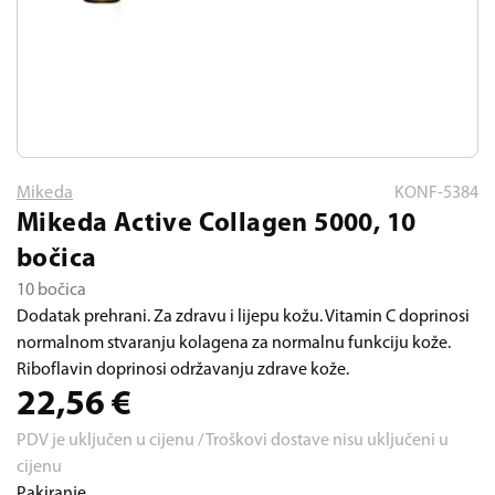
Mikeda
KONF-5384
Mikeda Active Collagen 5000, 10
bočica
10 bočica
Dodatak prehrani. Za zdravu i lijepu kožu. Vitamin C doprinosi
normalnom stvaranju kolagena za normalnu funkciju kože.
Riboflavin doprinosi održavanju zdrave kože.
22,56
€
PDV je uključen u cijenu / Troškovi dostave nisu uključeni u
cijenu
Pakiranje