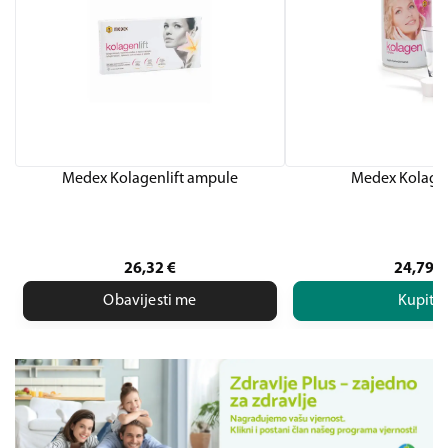
Medex Kolagenlift ampule
Medex Kolage
26,32
€
24,79
€
Obavijesti me
Kupite