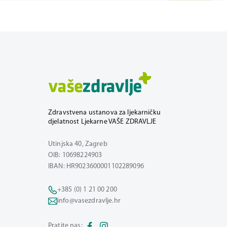
Zdravstvena ustanova za ljekarničku
djelatnost Ljekarne VAŠE ZDRAVLJE
Utinjska 40, Zagreb
OIB: 10698224903
IBAN: HR9023600001102289096
+385 (0) 1 21 00 200
info@vasezdravlje.hr
Pratite nas: