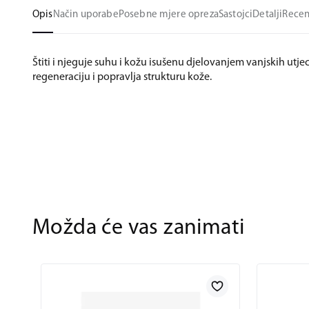
Opis
Način uporabe
Posebne mjere opreza
Sastojci
Detalji
Recen
Štiti i njeguje suhu i kožu isušenu djelovanjem vanjskih utjec
regeneraciju i popravlja strukturu kože.
Možda će vas zanimati