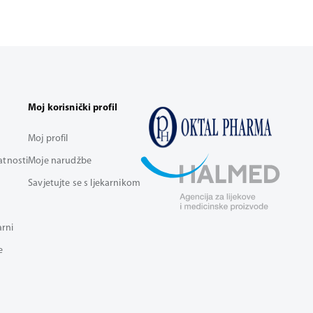
Moj korisnički profil
Moj profil
vatnosti
Moje narudžbe
Savjetujte se s ljekarnikom
arni
e