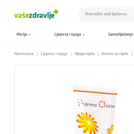
Akcije
Ljepota i njega
Samoliječenje
Naslovnica
Ljepota i njega
Njega tijela
Kreme za tijelo