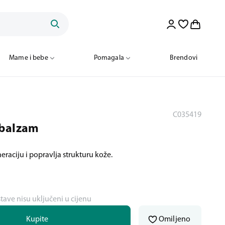
Mame i bebe
Pomagala
Brendovi
C035419
 balzam
neraciju i popravlja strukturu kože.
stave nisu uključeni u cijenu
Kupite
Omiljeno