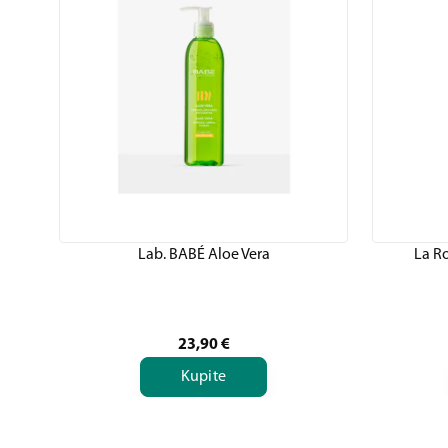
Lab. BABÉ Aloe Vera
La R
23,90
€
Kupite