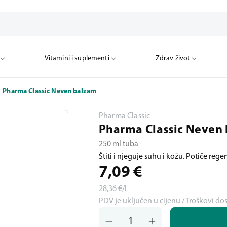
Vitamini i suplementi
Zdrav život
Pharma Classic Neven balzam
Pharma Classic
Pharma Classic Neven
250 ml tuba
Štiti i njeguje suhu i kožu. Potiče rege
7,09
€
28,36
€/l
PDV je uključen u cijenu / Troškovi do