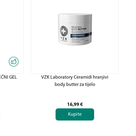
EČNI GEL
VZK Laboratory Ceramidi hranjivi
body butter za tijelo
16,99
€
Kupite