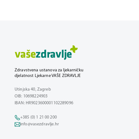
Zdravstvena ustanova za ljekarničku
djelatnost Ljekarne VAŠE ZDRAVLJE
Utinjska 40, Zagreb
OIB: 10698224903
IBAN: HR9023600001102289096
+385 (0) 1 21 00 200
info@vasezdravlje.hr