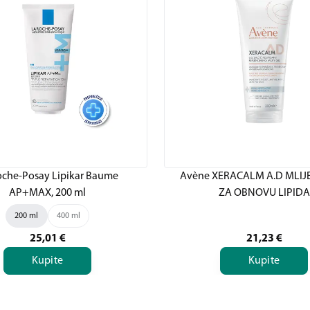
oche-Posay Lipikar Baume
Avène XERACALM A.D MLIJ
AP+MAX, 200 ml
ZA OBNOVU LIPIDA
200 ml
400 ml
25,01
€
21,23
€
Kupite
Kupite