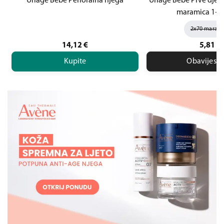
Uriage Bebe Perioralna njega
Uriage Bebe Prve dječ
maramica 1+1 
2x70 marami
14,12
€
5,81
€
Kupite
Obavijesti