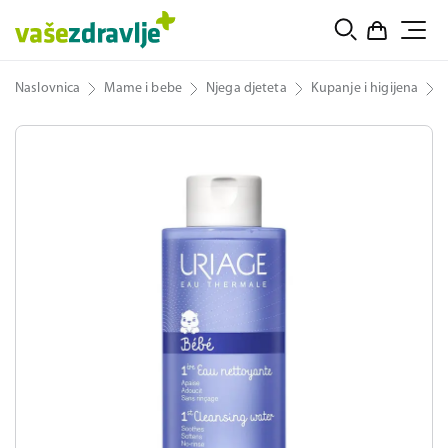
Naslovnica
Mame i bebe
Njega djeteta
Kupanje i higijena