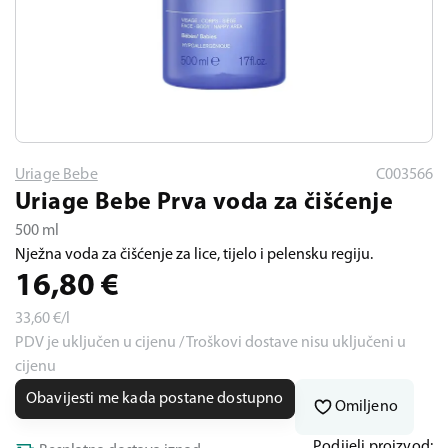
Uriage Bebe
C003566
Uriage Bebe Prva voda za čišćenje
500 ml
Nježna voda za čišćenje za lice, tijelo i pelensku regiju.
16,80
€
33,60
€/l
PDV je uključen u cijenu / Troškovi dostave nisu uključeni u
cijenu
Obavijesti me kada postane dostupno
Omiljeno
Podijeli proizvod: