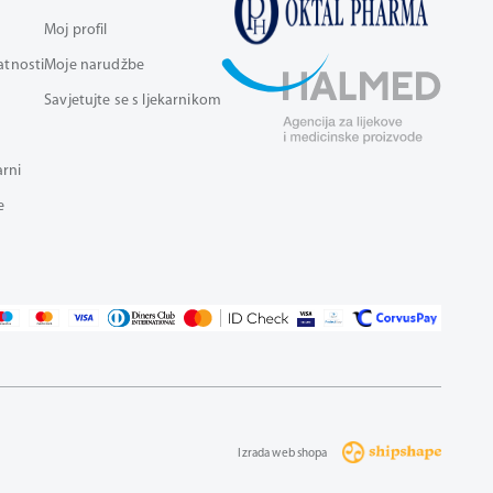
Moj profil
vatnosti
Moje narudžbe
Savjetujte se s ljekarnikom
arni
e
Izrada web shopa