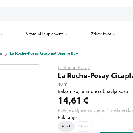
Vitamini i suplementi
Zdrav život
is
La Roche-Posay Cicaplast Baume B5+
La Roche-Posay
La Roche-Posay Cicapl
40 ml
Balzam koji umiruje i obnavlja kožu.
14,61
€
PDV je uključen u cijenu / Troškovi do
Pakiranje
40 ml
100 ml