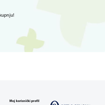
kupnju!
Moj korisnički profil