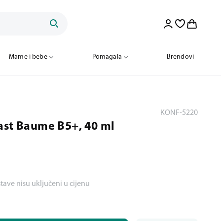
Mame i bebe
Pomagala
Brendovi
KONF-5220
ast Baume B5+, 40 ml
stave nisu uključeni u cijenu