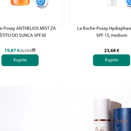
e-Posay ANTHELIOS MIST ZA
La Roche-Posay Hydraphase
ŠTITU OD SUNCA SPF30
SPF 15, medium
19,87
€
23,68
€
26,49
€
Kupite
Kupite