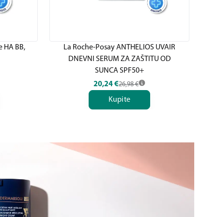
 HA BB,
La Roche-Posay ANTHELIOS UVAIR
DNEVNI SERUM ZA ZAŠTITU OD
DN
SUNCA SPF50+
20,24
€
26,98
€
Kupite