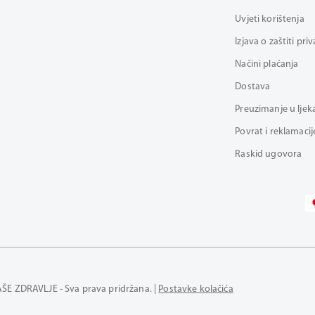
Uvjeti korištenja
Izjava o zaštiti pri
Načini plaćanja
Dostava
Preuzimanje u ljek
Povrat i reklamacij
Raskid ugovora
AŠE ZDRAVLJE - Sva prava pridržana. |
Postavke kolačića