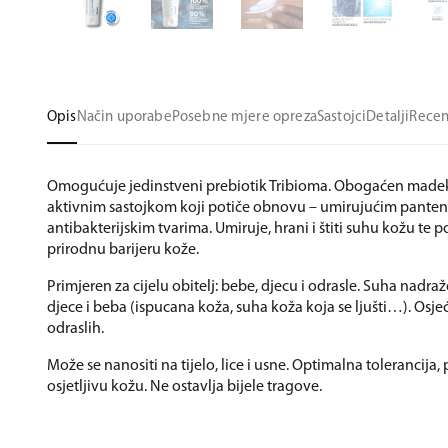
Opis
Način uporabe
Posebne mjere opreza
Sastojci
Detalji
Recen
Omogućuje jedinstveni prebiotik Tribioma. Obogaćen made
aktivnim sastojkom koji potiče obnovu – umirujućim panten
antibakterijskim tvarima. Umiruje, hrani i štiti suhu kožu te
prirodnu barijeru kože.
Primjeren za cijelu obitelj: bebe, djecu i odrasle. Suha nadra
djece i beba (ispucana koža, suha koža koja se ljušti…). Osje
odraslih.
Može se nanositi na tijelo, lice i usne. Optimalna tolerancija
osjetljivu kožu. Ne ostavlja bijele tragove.