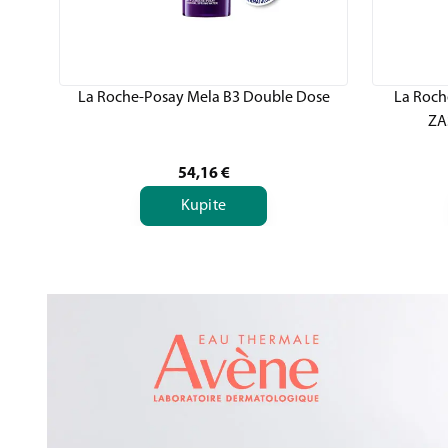
La Roche-Posay Mela B3 Double Dose
La Roch
ZA
54,16
€
Kupite