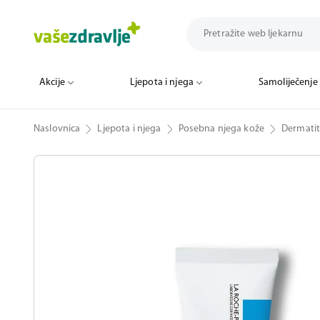
Akcije
Ljepota i njega
Samoliječenje
Naslovnica
Ljepota i njega
Posebna njega kože
Dermatit