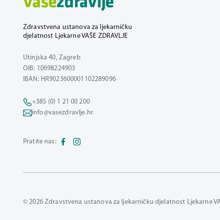
Zdravstvena ustanova za ljekarničku
djelatnost Ljekarne VAŠE ZDRAVLJE
Utinjska 40, Zagreb
OIB: 10698224903
IBAN: HR9023600001102289096
+385 (0) 1 21 00 200
info@vasezdravlje.hr
Pratite nas:
© 2026 Zdravstvena ustanova za ljekarničku djelatnost Ljekarne V