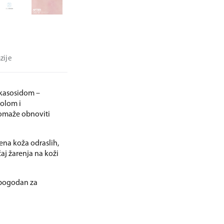
zije
kasosidom –
olom i
 pomaže obnoviti
žena koža odraslih,
ćaj žarenja na koži
, pogodan za