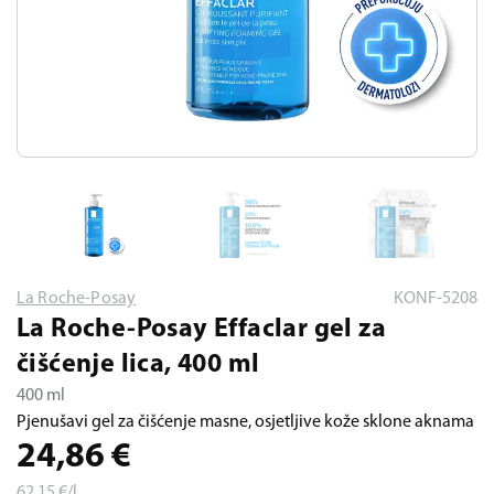
La Roche-Posay
KONF-5208
La Roche-Posay Effaclar gel za
čišćenje lica, 400 ml
400 ml
Pjenušavi gel za čišćenje masne, osjetljive kože sklone aknama
24,86
€
62,15
€/l