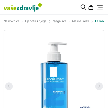
Naslovnica
Ljepota i njega
Njega lica
Masna koža
La Roche