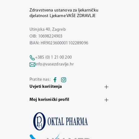
Zdravstvena ustanova za ljekarničku
djelatnost Ljekarne VAŠE ZDRAVLJE
Utinjska 40, Zagreb
OIB: 10698224903
IBAN: HR9023600001102289096
+385 (0) 1 21 00 200
info@vasezdravlje.hr
Pratite nas:
Uvjeti korištenja
Moj korisnički profil