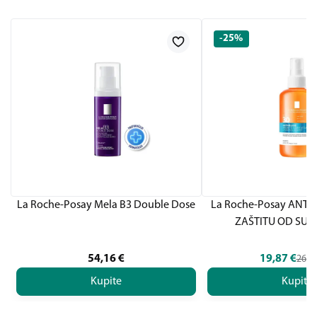
-25%
La Roche-Posay Mela B3 Double Dose
La Roche-Posay ANTH
ZAŠTITU OD SUN
54,16
€
19,87
€
26,4
Kupite
Kupite