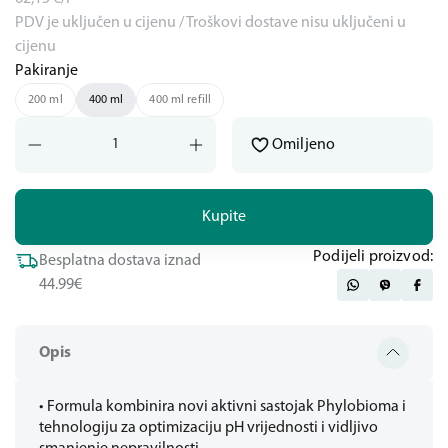
PDV je uključen u cijenu / Troškovi dostave nisu uključeni u
cijenu
Pakiranje
200 ml
400 ml
400 ml refill
Omiljeno
Kupite
Podijeli proizvod:
Besplatna dostava iznad
44.99€
Opis
• Formula kombinira novi aktivni sastojak Phylobioma i
tehnologiju za optimizaciju pH vrijednosti i vidljivo