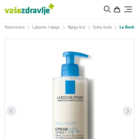
Naslovnica
Ljepota i njega
Njega lica
Suha koža
La Roche-