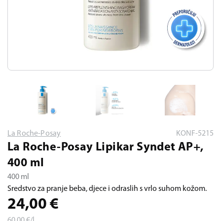
La Roche-Posay
KONF-5215
La Roche-Posay Lipikar Syndet AP+,
400 ml
400 ml
Sredstvo za pranje beba, djece i odraslih s vrlo suhom kožom.
24,00
€
60,00
€/l