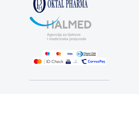
Izrada web shopa
© 2026 Zdravstvena ustanova za
ljekarničku djelatnost Ljekarne VAŠE
ZDRAVLJE - Sva prava pridržana. |
Postavke kolačića