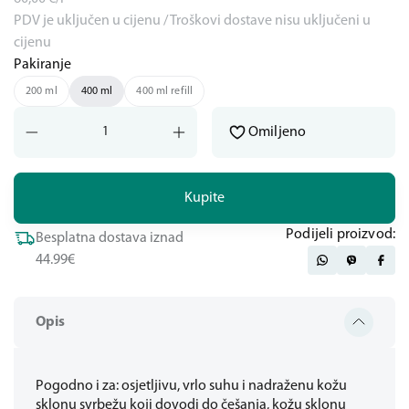
PDV je uključen u cijenu / Troškovi dostave nisu uključeni u
cijenu
Pakiranje
200 ml
400 ml
400 ml refill
Omiljeno
Kupite
Podijeli proizvod:
Besplatna dostava iznad
44.99€
Opis
Pogodno i za: osjetljivu, vrlo suhu i nadraženu kožu
sklonu svrbežu koji dovodi do češanja, kožu sklonu