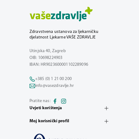
Zdravstvena ustanova za ljekarničku
djelatnost Ljekarne VAŠE ZDRAVLJE
Utinjska 40, Zagreb
OIB: 10698224903
IBAN: HR9023600001102289096
+385 (0) 1 21 00 200
info@vasezdravlje.hr
Pratite nas:
Uvjeti korištenja
Moj korisnički profil