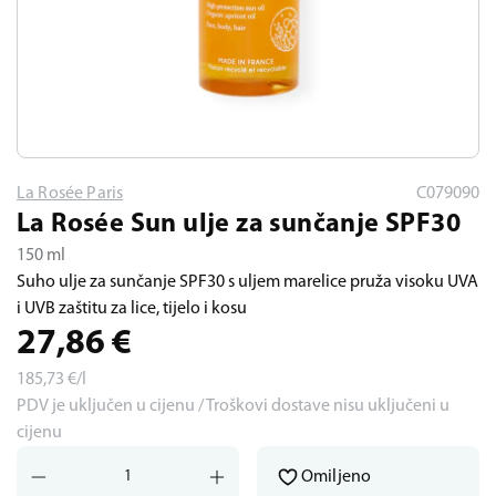
La Rosée Paris
C079090
La Rosée Sun ulje za sunčanje SPF30
150 ml
Suho ulje za sunčanje SPF30 s uljem marelice pruža visoku UVA
i UVB zaštitu za lice, tijelo i kosu
27,86
€
185,73
€/l
PDV je uključen u cijenu / Troškovi dostave nisu uključeni u
cijenu
Omiljeno