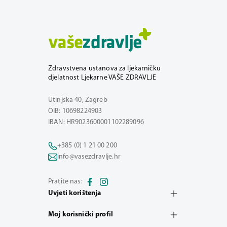
Zdravstvena ustanova za ljekarničku
djelatnost Ljekarne VAŠE ZDRAVLJE
Utinjska 40, Zagreb
OIB: 10698224903
IBAN: HR9023600001102289096
+385 (0) 1 21 00 200
info@vasezdravlje.hr
Pratite nas:
Uvjeti korištenja
Moj korisnički profil