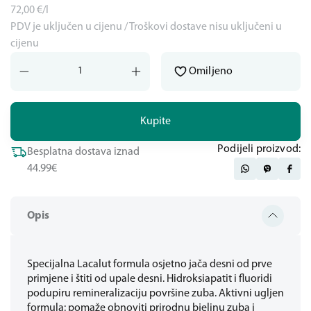
72,00
€/l
PDV je uključen u cijenu / Troškovi dostave nisu uključeni u
cijenu
Omiljeno
Kupite
Podijeli proizvod:
Besplatna dostava iznad
44.99€
Opis
Specijalna Lacalut formula osjetno jača desni od prve
primjene i štiti od upale desni. Hidroksiapatit i fluoridi
podupiru remineralizaciju površine zuba. Aktivni ugljen
formula: pomaže obnoviti prirodnu bjelinu zuba i