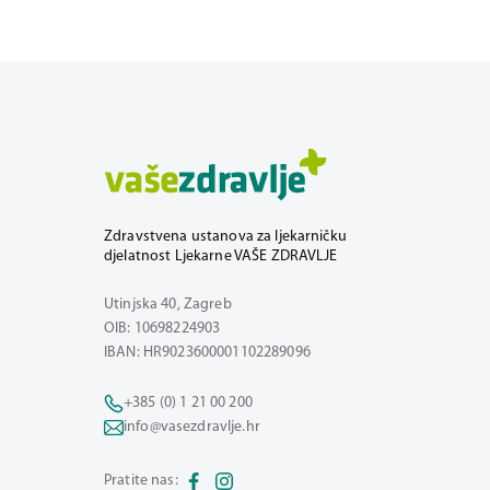
Zdravstvena ustanova za ljekarničku
djelatnost Ljekarne VAŠE ZDRAVLJE
Utinjska 40, Zagreb
OIB: 10698224903
IBAN: HR9023600001102289096
+385 (0) 1 21 00 200
info@vasezdravlje.hr
Pratite nas: