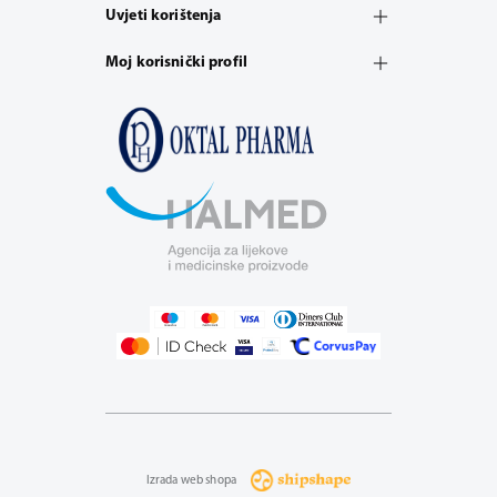
Uvjeti korištenja
Moj korisnički profil
Izrada web shopa