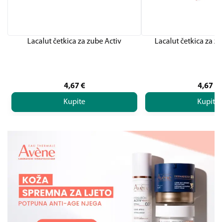
Lacalut četkica za zube Activ
Lacalut četkica za z
4,67
€
4,67
€
Kupite
Kupite