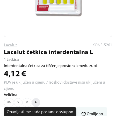
Lacalut
KONF-5261
Lacalut četkica interdentalna L
1 četkica
Interdentalna četkica za čišćenje prostora između zubi
4,12
€
PDV je uključen u cijenu / Troškovi dostave nisu uključeni u
cijenu
Veličina
XS
S
M
L
Obavijesti me kada postane dostupno
Omiljeno