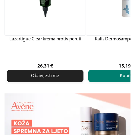
Lazartigue Clear krema protiv peruti
Kalis Dermošampon
26,31
€
15,19
€
Obavijesti me
Kupite