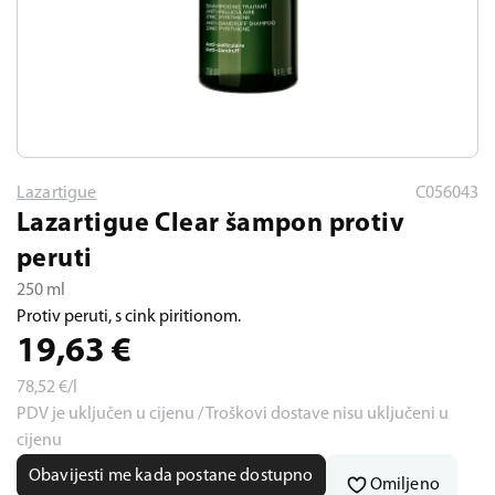
Lazartigue
C056043
Lazartigue Clear šampon protiv
peruti
250 ml
Protiv peruti, s cink piritionom.
19,63
€
78,52
€/l
PDV je uključen u cijenu / Troškovi dostave nisu uključeni u
cijenu
Obavijesti me kada postane dostupno
Omiljeno