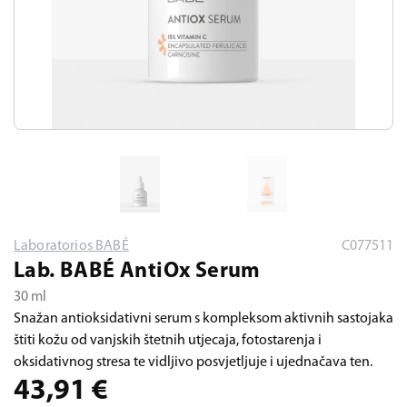
Laboratorios BABÉ
C077511
Lab. BABÉ AntiOx Serum
30 ml
Snažan antioksidativni serum s kompleksom aktivnih sastojaka
štiti kožu od vanjskih štetnih utjecaja, fotostarenja i
oksidativnog stresa te vidljivo posvjetljuje i ujednačava ten.
43,91
€