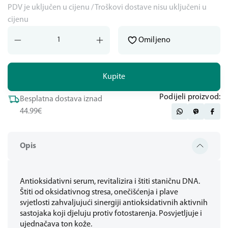
PDV je uključen u cijenu / Troškovi dostave nisu uključeni u
cijenu
Omiljeno
Kupite
Podijeli proizvod:
Besplatna dostava iznad
44.99€
Opis
Antioksidativni serum, revitalizira i štiti staničnu DNA.
Štiti od oksidativnog stresa, onečišćenja i plave
svjetlosti zahvaljujući sinergiji antioksidativnih aktivnih
sastojaka koji djeluju protiv fotostarenja. Posvjetljuje i
ujednačava ton kože.