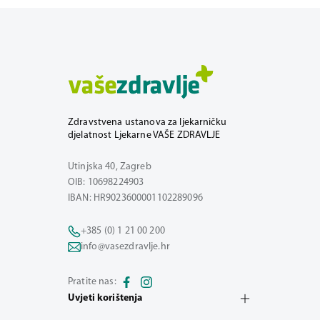
Zdravstvena ustanova za ljekarničku
djelatnost Ljekarne VAŠE ZDRAVLJE
Utinjska 40, Zagreb
OIB: 10698224903
IBAN: HR9023600001102289096
+385 (0) 1 21 00 200
info@vasezdravlje.hr
Pratite nas:
Uvjeti korištenja