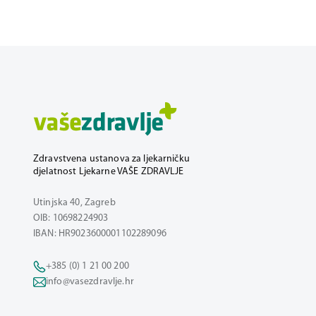
Zdravstvena ustanova za ljekarničku
djelatnost Ljekarne VAŠE ZDRAVLJE
Utinjska 40, Zagreb
OIB: 10698224903
IBAN: HR9023600001102289096
+385 (0) 1 21 00 200
info@vasezdravlje.hr