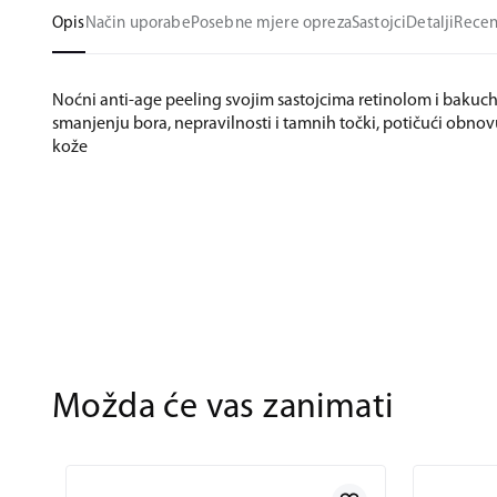
Opis
Način uporabe
Posebne mjere opreza
Sastojci
Detalji
Recen
Noćni anti-age peeling svojim sastojcima retinolom i baku
smanjenju bora, nepravilnosti i tamnih točki, potičući obnov
kože
Možda će vas zanimati