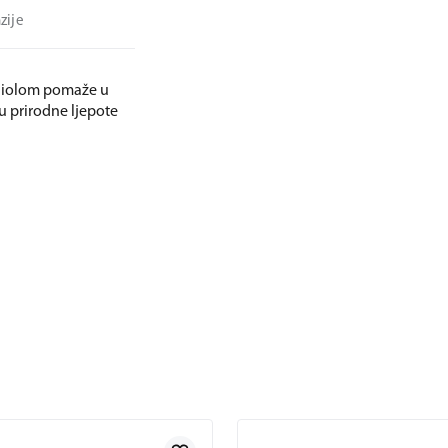
zije
chiolom pomaže u
u prirodne ljepote