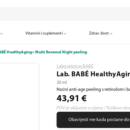
Vitamini i suplementi
Zdrav život
ABÉ HealthyAging+ Multi Renewal Night peeling
Laboratorios BABÉ
Lab. BABÉ HealthyAgin
30 ml
Noćni anti-age peeling s retinolom i
43,91
€
PDV je uključen u cijenu / Troškovi do
Obavijesti me kada postane d