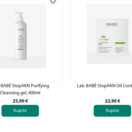
 BABÉ StopAKN Purifying
Lab. BABÉ StopAKN Oil Cont
Cleansing gel, 400ml
25,90
€
22,90
€
Kupite
Kupite