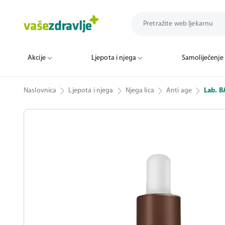
Akcije
Ljepota i njega
Samoliječenje
Naslovnica
Ljepota i njega
Njega lica
Anti age
Lab. B