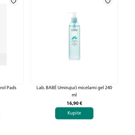
rol Pads
Lab. BABÉ Umirujući micelarni gel 240
L
ml
16,90
€
Kupite