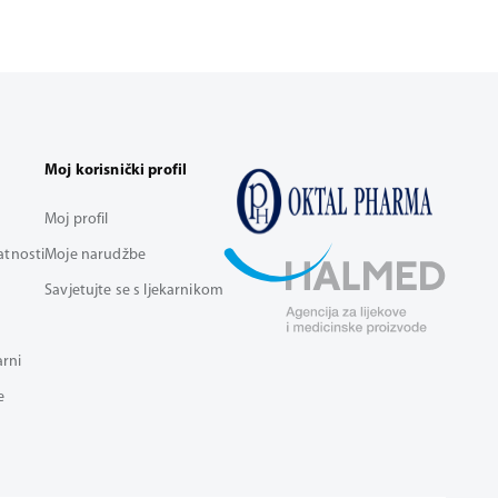
Moj korisnički profil
Moj profil
vatnosti
Moje narudžbe
Savjetujte se s ljekarnikom
arni
e