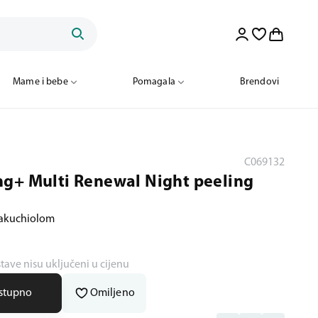
Mame i bebe
Pomagala
Brendovi
C069132
g+ Multi Renewal Night peeling
 bakuchiolom
stave nisu uključeni u cijenu
ostupno
Omiljeno