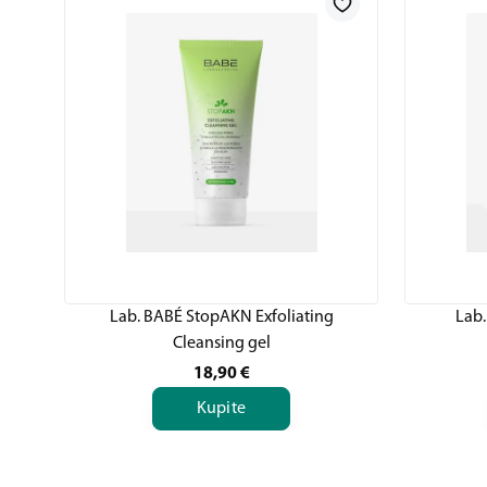
Lab. BABÉ StopAKN Exfoliating
Lab.
Cleansing gel
18,90
€
Kupite