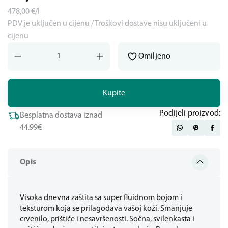
478,00
€/l
PDV je uključen u cijenu / Troškovi dostave nisu uključeni u
cijenu
Omiljeno
Kupite
Podijeli proizvod:
Besplatna dostava iznad
44.99€
Opis
Visoka dnevna zaštita sa super fluidnom bojom i
teksturom koja se prilagođava vašoj koži. Smanjuje
crvenilo, prištiće i nesavršenosti. Sočna, svilenkasta i