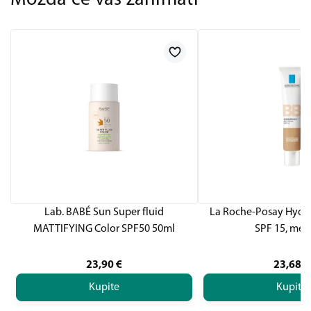
Možda će vas zanimati
Lab. BABÉ Sun Super fluid
La Roche-Posay Hydr
MATTIFYING Color SPF50 50ml
SPF 15, me
23,90
€
23,68
€
Kupite
Kupite