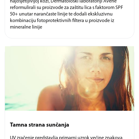
najosjetljivijoj koži, Dermatološki laboratoriji Avène
reformulirali su proizvode za zaštitu lica s faktorom SPF
50+ unutar narančaste linije te dodali ekskluzivnu
kombinaciju fotoprotektivnih filtera u proizvode iz
mineralne linije
Tamna strana sunčanja
UV zračenje predstavlja primarni uzrok većine znakova