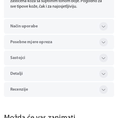
zaštićena koža sa suptilnim tonom boje. Pogodno za
sve tipove kože, čak i za najosjetljiviju.
Način uporabe
Posebne mjere opreza
Sastojci
Detalji
Recenzije