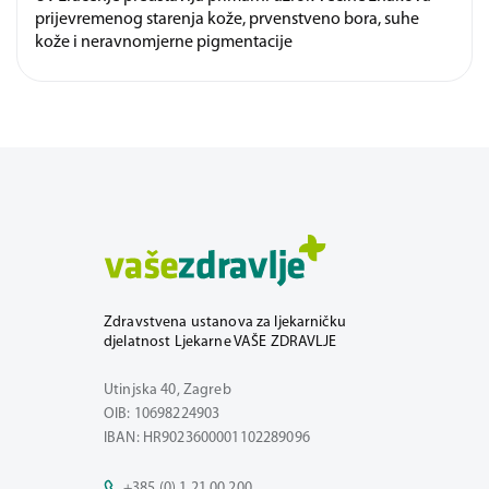
prijevremenog starenja kože, prvenstveno bora, suhe
kože i neravnomjerne pigmentacije
Zdravstvena ustanova za ljekarničku
djelatnost Ljekarne VAŠE ZDRAVLJE
Utinjska 40, Zagreb
OIB: 10698224903
IBAN: HR9023600001102289096
+385 (0) 1 21 00 200