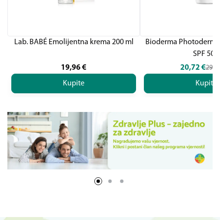
Lab. BABÉ Emolijentna krema 200 ml
Bioderma Photoderm U
SPF 50+
19,96
€
20,72
€
29,6
Kupite
Kupite