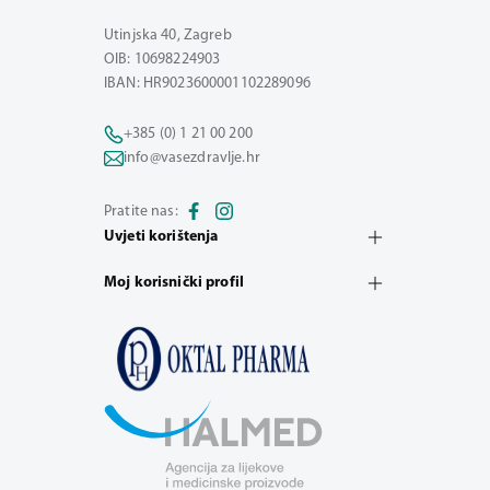
Utinjska 40, Zagreb
OIB: 10698224903
IBAN: HR9023600001102289096
+385 (0) 1 21 00 200
info@vasezdravlje.hr
Pratite nas:
Uvjeti korištenja
Moj korisnički profil