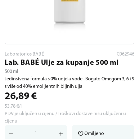
Laboratorios BABÉ
C062946
Lab. BABÉ Ulje za kupanje 500 ml
500 ml
Jedinstvena formula s 0% udjela vode · Bogato Omegom 3, 6 i 9
s više od 40% emolijentnih biljnih ulja
26,89
€
53,78
€/l
PDV je uključen u cijenu / Troškovi dostave nisu uključeni u
cijenu
Omiljeno