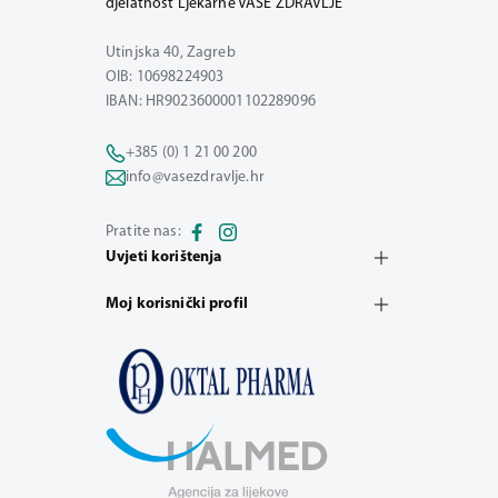
djelatnost Ljekarne VAŠE ZDRAVLJE
Utinjska 40, Zagreb
OIB: 10698224903
IBAN: HR9023600001102289096
+385 (0) 1 21 00 200
info@vasezdravlje.hr
Pratite nas:
Uvjeti korištenja
Moj korisnički profil