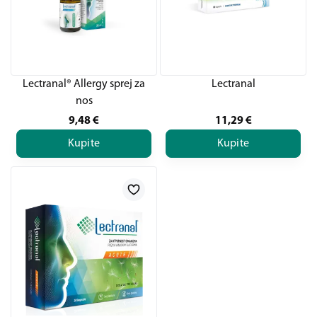
Lectranal® Allergy sprej za
Lectranal
nos
9,48
€
11,29
€
Kupite
Kupite