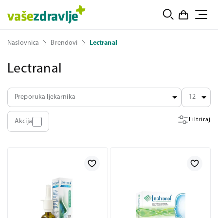
Naslovnica
Brendovi
Lectranal
Lectranal
Preporuka ljekarnika
12
Filtriraj
Akcija