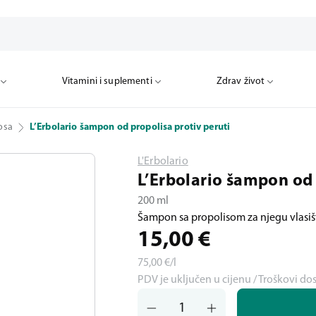
Vitamini i suplementi
Zdrav život
osa
L’Erbolario šampon od propolisa protiv peruti
L'Erbolario
L’Erbolario šampon od 
200 ml
Šampon sa propolisom za njegu vlasiš
15,00
€
75,00
€/l
PDV je uključen u cijenu / Troškovi do