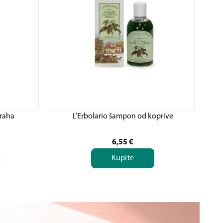
oraha
L’Erbolario šampon od koprive
6,55
€
Kupite