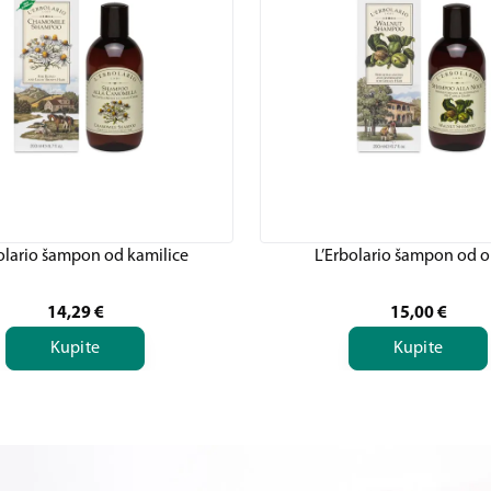
olario šampon od kamilice
L’Erbolario šampon od 
14,29
€
15,00
€
Kupite
Kupite