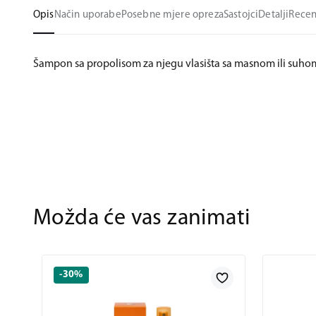
Opis
Način uporabe
Posebne mjere opreza
Sastojci
Detalji
Recen
Šampon sa propolisom za njegu vlasišta sa masnom ili suhom
Možda će vas zanimati
-30%