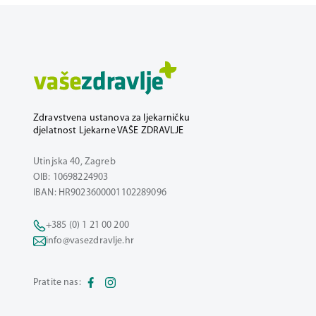
Zdravstvena ustanova za ljekarničku
djelatnost Ljekarne VAŠE ZDRAVLJE
Utinjska 40, Zagreb
OIB: 10698224903
IBAN: HR9023600001102289096
+385 (0) 1 21 00 200
info@vasezdravlje.hr
Pratite nas: