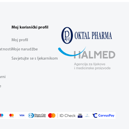
Moj korisnički profil
Moj profil
vatnosti
Moje narudžbe
Savjetujte se s ljekarnikom
arni
e