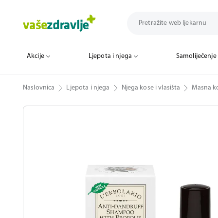
Akcije
Ljepota i njega
Samoliječenje
Naslovnica
Ljepota i njega
Njega kose i vlasišta
Masna k