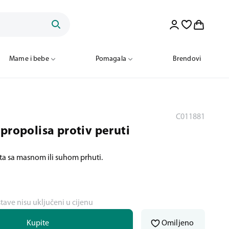
Mame i bebe
Pomagala
Brendovi
C011881
propolisa protiv peruti
ta sa masnom ili suhom prhuti.
stave nisu uključeni u cijenu
Kupite
Omiljeno