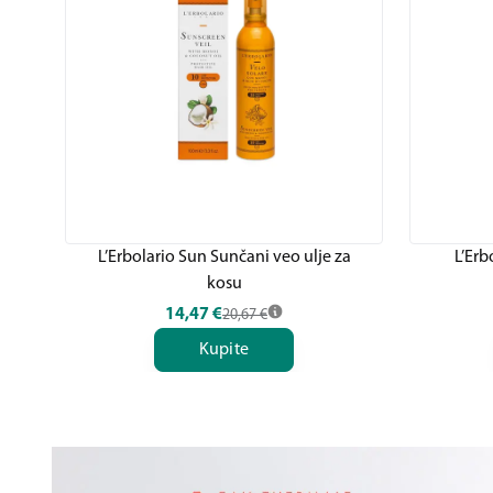
L’Erbolario Sun Sunčani veo ulje za
L’Erb
kosu
14,47
€
20,67
€
Kupite