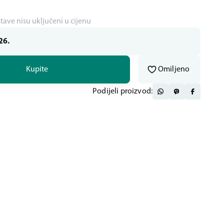
stave nisu uključeni u cijenu
26.
Kupite
Omiljeno
Podijeli proizvod: