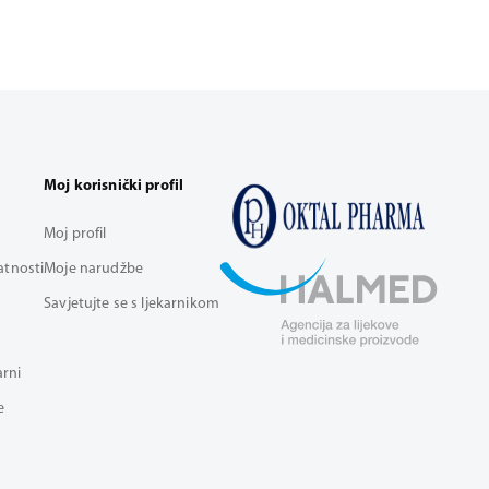
Moj korisnički profil
Moj profil
vatnosti
Moje narudžbe
Savjetujte se s ljekarnikom
arni
e