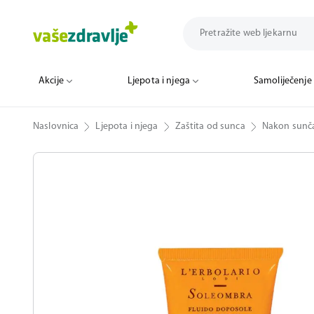
Akcije
Ljepota i njega
Samoliječenje
Naslovnica
Ljepota i njega
Zaštita od sunca
Nakon sunč