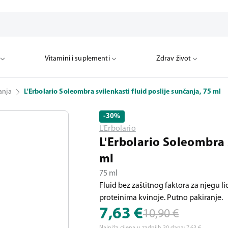
Vitamini i suplementi
Zdrav život
anja
L'Erbolario Soleombra svilenkasti fluid poslije sunčanja, 75 ml
-30
%
L'Erbolario
L'Erbolario Soleombra s
ml
75 ml
Fluid bez zaštitnog faktora za njegu li
proteinima kvinoje. Putno pakiranje.
7,63
€
10,90
€