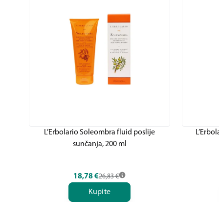
L’Erbolario Soleombra fluid poslije
L’Erbol
sunčanja, 200 ml
18,78
€
26,83
€
Kupite