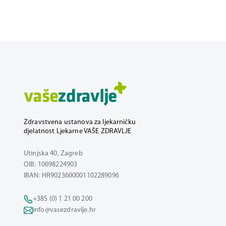
Zdravstvena ustanova za ljekarničku
djelatnost Ljekarne VAŠE ZDRAVLJE
Utinjska 40, Zagreb
OIB: 10698224903
IBAN: HR9023600001102289096
+385 (0) 1 21 00 200
info@vasezdravlje.hr