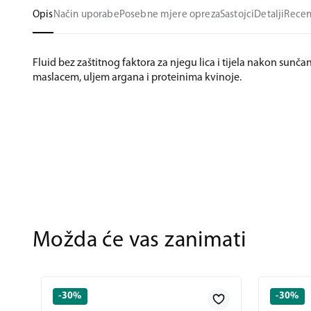
Opis
Način uporabe
Posebne mjere opreza
Sastojci
Detalji
Recen
Fluid bez zaštitnog faktora za njegu lica i tijela nakon sunčan
maslacem, uljem argana i proteinima kvinoje.
Možda će vas zanimati
-30%
-30%