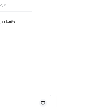
zije
ja s karite