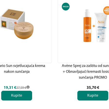
ario Sun svjetlucajuća krema
Avène Sprej za zaštitu od su
nakon sunčanja
+ Obnavljajući kremasti los
sunčanja PROMO
19,31
€
35,70
€
27,59
€
Kupite
Kupite