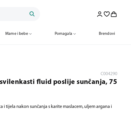
Mame i bebe
Pomagala
Brendovi
C004290
vilenkasti fluid poslije sunčanja, 75
ca i tijela nakon sunčanja s karite maslacem, uljem argana i