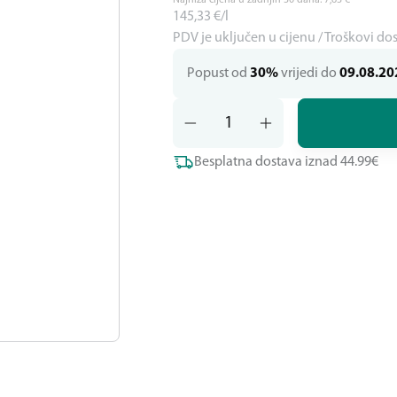
Najniža cijena u zadnjih 30 dana:
7,63
€
145,33
€/l
PDV je uključen u cijenu / Troškovi do
Popust od
30%
vrijedi do
09.08.20
Besplatna dostava iznad 44.99€