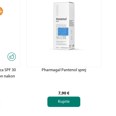
nca SPF 30
Pharmagal Pantenol sprej
ion nakon
7,90
€
Kupite