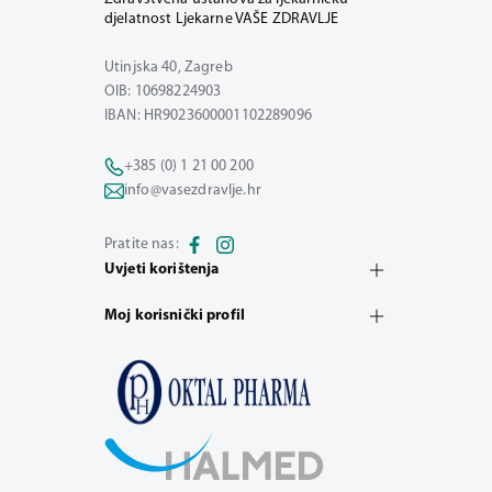
djelatnost Ljekarne VAŠE ZDRAVLJE
Utinjska 40, Zagreb
OIB: 10698224903
IBAN: HR9023600001102289096
+385 (0) 1 21 00 200
info@vasezdravlje.hr
Pratite nas:
Uvjeti korištenja
Moj korisnički profil