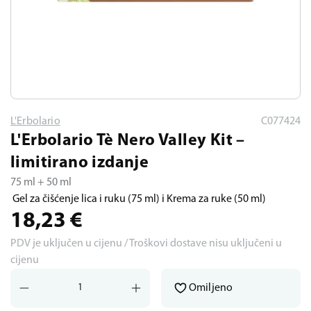
L'Erbolario
C077424
L'Erbolario Tè Nero Valley Kit –
limitirano izdanje
75 ml + 50 ml
Gel za čišćenje lica i ruku (75 ml) i Krema za ruke (50 ml)
18,23
€
PDV je uključen u cijenu / Troškovi dostave nisu uključeni u
cijenu
Omiljeno