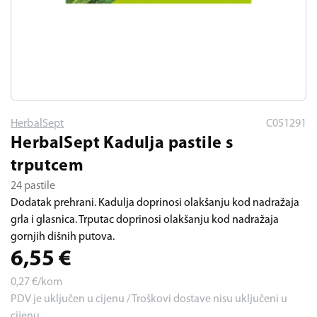
HerbalSept
C051291
HerbalSept Kadulja pastile s
trputcem
24 pastile
Dodatak prehrani. Kadulja doprinosi olakšanju kod nadražaja
grla i glasnica. Trputac doprinosi olakšanju kod nadražaja
gornjih dišnih putova.
6,55
€
0,27
€/kom
PDV je uključen u cijenu / Troškovi dostave nisu uključeni u
cijenu