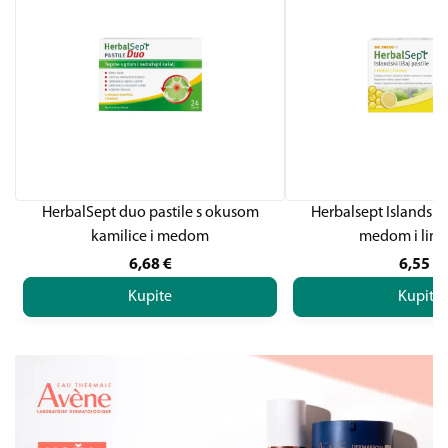
HerbalSept duo pastile s okusom
Herbalsept Islandski l
kamilice i medom
medom i li
6,68
€
6,55
€
Kupite
Kupite