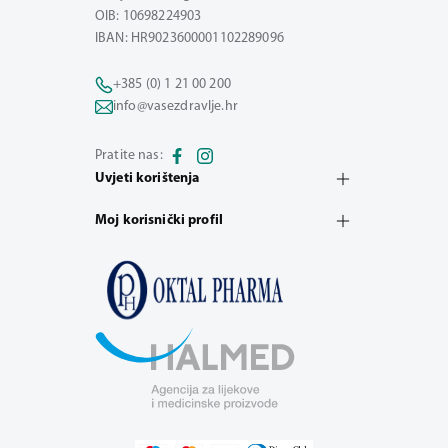
OIB: 10698224903
IBAN: HR9023600001102289096
+385 (0) 1 21 00 200
info@vasezdravlje.hr
Pratite nas:
Uvjeti korištenja
Moj korisnički profil