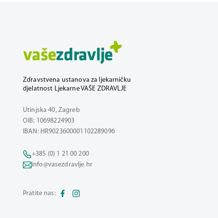
Zdravstvena ustanova za ljekarničku
djelatnost Ljekarne VAŠE ZDRAVLJE
Utinjska 40, Zagreb
OIB: 10698224903
IBAN: HR9023600001102289096
+385 (0) 1 21 00 200
info@vasezdravlje.hr
Pratite nas: