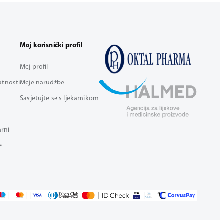
Moj korisnički profil
Moj profil
vatnosti
Moje narudžbe
Savjetujte se s ljekarnikom
arni
e