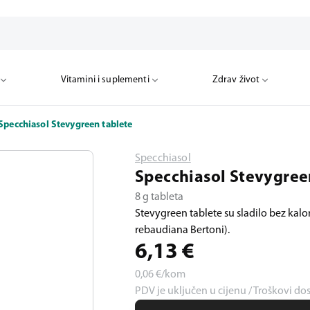
Vitamini i suplementi
Zdrav život
Specchiasol Stevygreen tablete
Specchiasol
Specchiasol Stevygree
8 g tableta
Stevygreen tablete su sladilo bez kalori
rebaudiana Bertoni).
6,13
€
0,06
€/kom
PDV je uključen u cijenu / Troškovi do