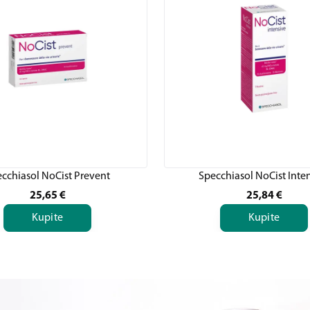
cchiasol NoCist Prevent
Specchiasol NoCist Inte
25,65
€
25,84
€
Kupite
Kupite