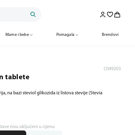
Mame i bebe
Pomagala
Brendovi
C049203
n tablete
ja, na bazi steviol glikozida iz listova stevije (Stevia
stave nisu uključeni u cijenu