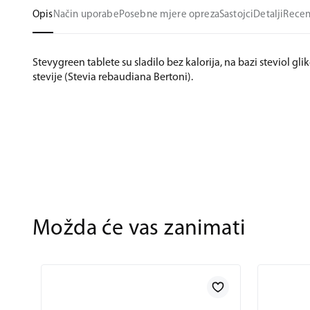
Opis
Način uporabe
Posebne mjere opreza
Sastojci
Detalji
Recen
Stevygreen tablete su sladilo bez kalorija, na bazi steviol glik
stevije (Stevia rebaudiana Bertoni).
Možda će vas zanimati