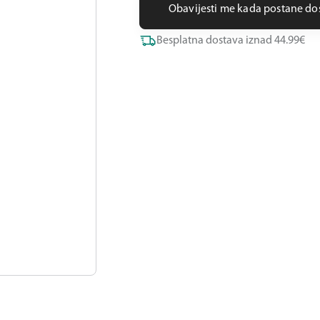
Obavijesti me kada postane d
Besplatna dostava iznad 44.99€