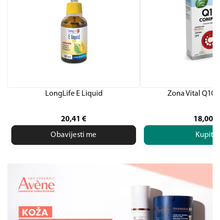
LongLife E Liquid
Zona Vital Q10
20,41
€
18,00
€
Obavijesti me
Kupite