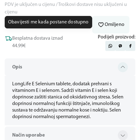
PDV je uključen u cijenu / Troškovi dostave nisu uključeni u
cijenu
Obavijesti me kada postane dostupno
Omiljeno
Podijeli proizvod:
Besplatna dostava iznad
44.99€
Opis
LongLife E Selenium tablete, dodatak prehrani s
vitaminom E i selenom. Sadrži vitamin E i selen koji
doprinose zaštiti stanica od oksidativnog stresa. Selen
doprinosi normalnoj funkciji štitnjače, imunološkog
sustava te održavanju normalne kose i noktiju. Selen
doprinosi normalnoj spermatogenezi.
Način uporabe