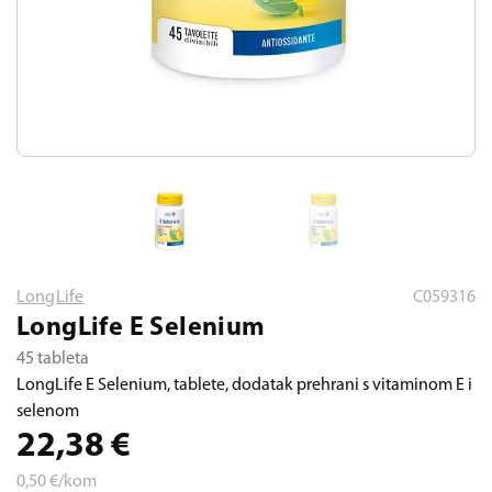
LongLife
C059316
LongLife E Selenium
45 tableta
LongLife E Selenium, tablete, dodatak prehrani s vitaminom E i
selenom
22,38
€
0,50
€/kom