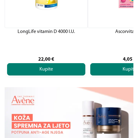
LongLife vitamin D 4000 I.U.
Ascorvita K
22,00
€
4,05
€
Kupite
Kupite