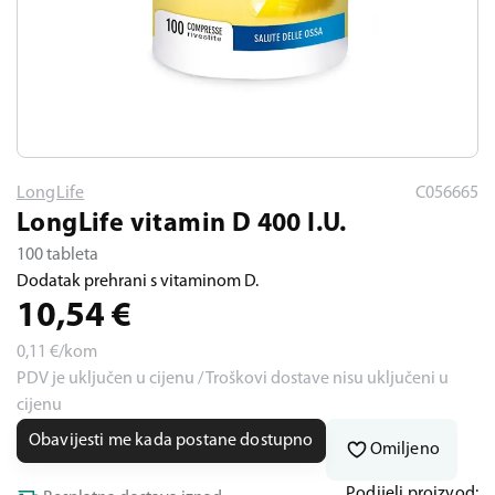
LongLife
C056665
LongLife vitamin D 400 I.U.
100 tableta
Dodatak prehrani s vitaminom D.
10,54
€
0,11
€/kom
PDV je uključen u cijenu / Troškovi dostave nisu uključeni u
cijenu
Obavijesti me kada postane dostupno
Omiljeno
Podijeli proizvod: