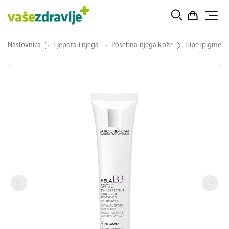
Naslovnica
Ljepota i njega
Posebna njega kože
Hiperpigmenta