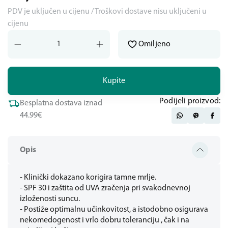
PDV je uključen u cijenu / Troškovi dostave nisu uključeni u
cijenu
Omiljeno
Kupite
Podijeli proizvod:
Besplatna dostava iznad
44.99€
Opis
- Klinički dokazano korigira tamne mrlje.
- SPF 30 i zaštita od UVA zračenja pri svakodnevnoj
izloženosti suncu.
- Postiže optimalnu učinkovitost, a istodobno osigurava
nekomedogenost i vrlo dobru toleranciju , čak i na