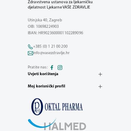
Zdravstvena ustanova za ljekarničku
djelatnost Ljekarne VAŠE ZDRAVLJE
Utinjska 40, Zagreb
OIB: 10698224903
IBAN: HR9023600001102289096
+385 (0) 1 21 00 200
info@vasezdravlje.hr
Pratite nas:
Uvjeti korištenja
Moj korisnički profil