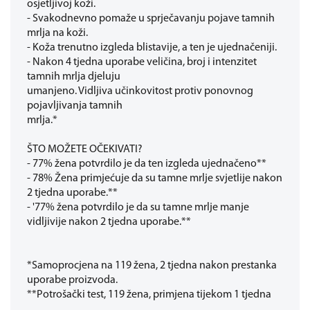
osjetljivoj koži.
- Svakodnevno pomaže u sprječavanju pojave tamnih
mrlja na koži.
- Koža trenutno izgleda blistavije, a ten je ujednačeniji.
- Nakon 4 tjedna uporabe veličina, broj i intenzitet
tamnih mrlja djeluju
umanjeno. Vidljiva učinkovitost protiv ponovnog
pojavljivanja tamnih
mrlja.*
ŠTO MOŽETE OČEKIVATI?
- 77% žena potvrdilo je da ten izgleda ujednačeno**
- 78% Žena primjećuje da su tamne mrlje svjetlije nakon
2 tjedna uporabe.**
- '77% žena potvrdilo je da su tamne mrlje manje
vidljivije nakon 2 tjedna uporabe.**
*Samoprocjena na 119 žena, 2 tjedna nakon prestanka
uporabe proizvoda.
**Potrošački test, 119 žena, primjena tijekom 1 tjedna