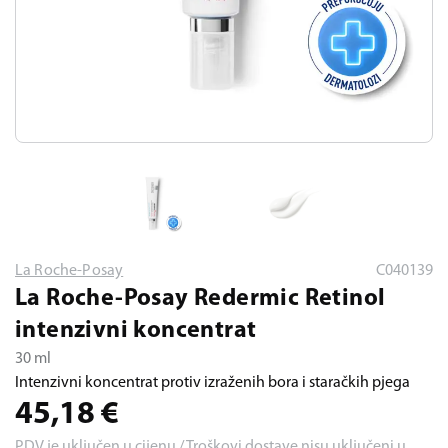
La Roche-Posay
C040139
La Roche-Posay Redermic Retinol
intenzivni koncentrat
30 ml
Intenzivni koncentrat protiv izraženih bora i staračkih pjega
45,18
€
PDV je uključen u cijenu / Troškovi dostave nisu uključeni u