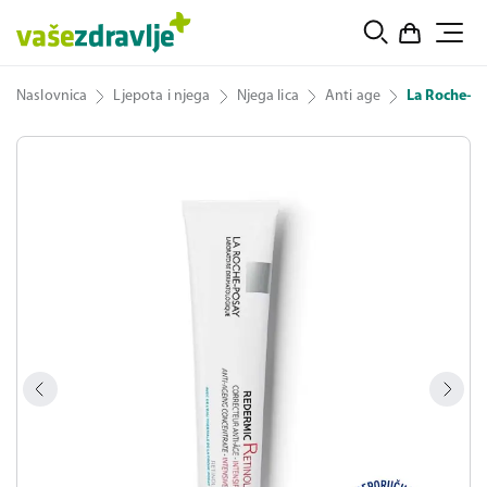
Naslovnica
Ljepota i njega
Njega lica
Anti age
La Roche-Po