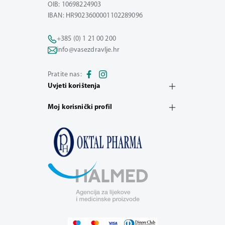
OIB: 10698224903
IBAN: HR9023600001102289096
+385 (0) 1 21 00 200
info@vasezdravlje.hr
Pratite nas:
Uvjeti korištenja
Moj korisnički profil