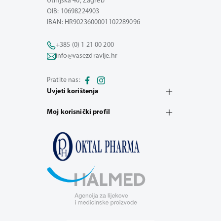
Utinjska 40, Zagreb
OIB: 10698224903
IBAN: HR9023600001102289096
+385 (0) 1 21 00 200
info@vasezdravlje.hr
Pratite nas:
Uvjeti korištenja
Moj korisnički profil