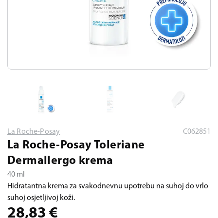
La Roche-Posay
C062851
La Roche-Posay Toleriane
Dermallergo krema
40 ml
Hidratantna krema za svakodnevnu upotrebu na suhoj do vrlo
suhoj osjetljivoj koži.
28,83
€