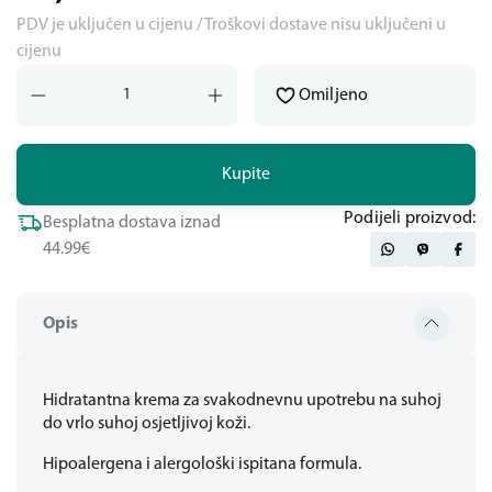
PDV je uključen u cijenu / Troškovi dostave nisu uključeni u
cijenu
Omiljeno
Kupite
Podijeli proizvod:
Besplatna dostava iznad
44.99€
Opis
Hidratantna krema za svakodnevnu upotrebu na suhoj
do vrlo suhoj osjetljivoj koži.
Hipoalergena i alergološki ispitana formula.