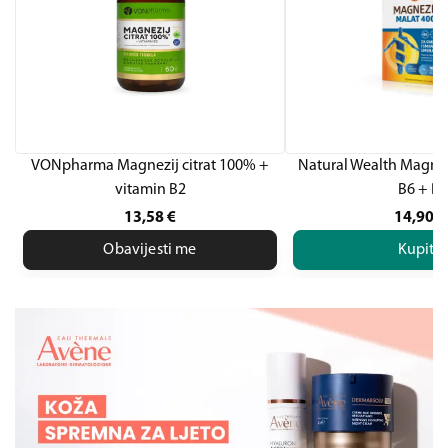
VONpharma Magnezij citrat 100% +
Natural Wealth Magnez
vitamin B2
B6 + D
13,58
€
14,90
€
Obavijesti me
Kupite