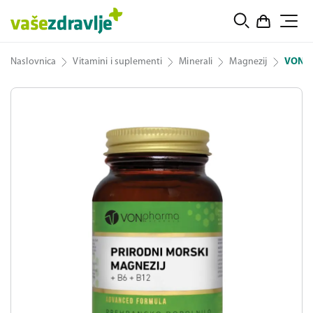
Naslovnica
Vitamini i suplementi
Minerali
Magnezij
VONpha