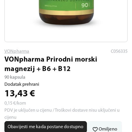
VONpharma
C056335
VONpharma Prirodni morski
magnezij + B6 + B12
90 kapsula
Dodatak prehrani
13,43
€
0,15
€/kom
PDV je uključen u cijenu / Troškovi dostave nisu uključeni u
cijenu
Obavijesti me kada postane dostupno
Omiljeno