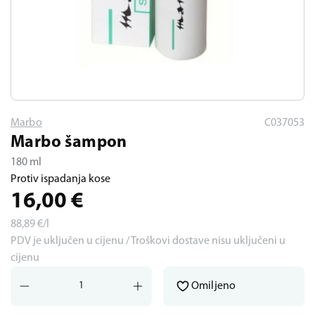
Marbo
C037053
Marbo šampon
180 ml
Protiv ispadanja kose
16,00
€
88,89
€/l
PDV je uključen u cijenu / Troškovi dostave nisu uključeni u
cijenu
Omiljeno