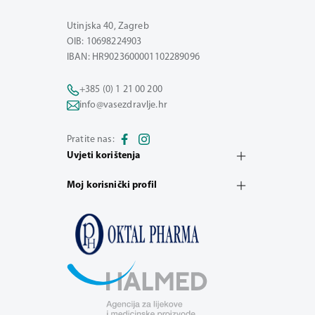
Utinjska 40, Zagreb
OIB: 10698224903
IBAN: HR9023600001102289096
+385 (0) 1 21 00 200
info@vasezdravlje.hr
Pratite nas:
Uvjeti korištenja
Moj korisnički profil