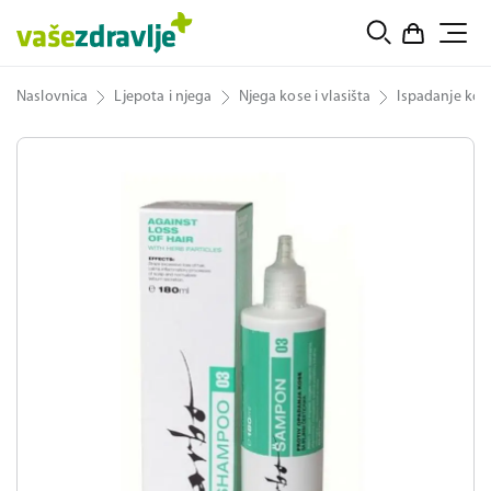
Naslovnica
Ljepota i njega
Njega kose i vlasišta
Ispadanje kos