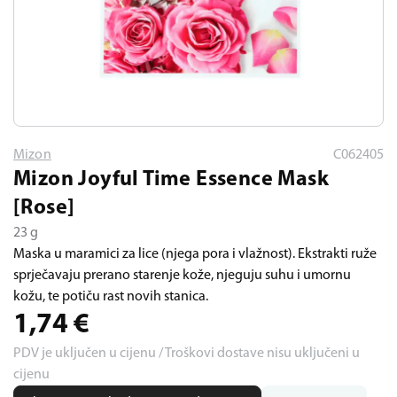
Mizon
C062405
Mizon Joyful Time Essence Mask
[Rose]
23 g
Maska u maramici za lice (njega pora i vlažnost). Ekstrakti ruže
sprječavaju prerano starenje kože, njeguju suhu i umornu
kožu, te potiču rast novih stanica.
1,74
€
PDV je uključen u cijenu / Troškovi dostave nisu uključeni u
cijenu