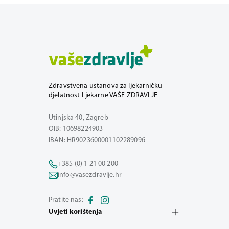
Zdravstvena ustanova za ljekarničku
djelatnost Ljekarne VAŠE ZDRAVLJE
Utinjska 40, Zagreb
OIB: 10698224903
IBAN: HR9023600001102289096
+385 (0) 1 21 00 200
info@vasezdravlje.hr
Pratite nas:
Uvjeti korištenja