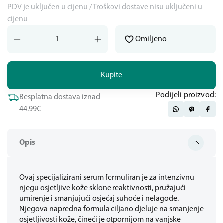
PDV je uključen u cijenu / Troškovi dostave nisu uključeni u
cijenu
Omiljeno
Kupite
Podijeli proizvod:
Besplatna dostava iznad
44.99€
Opis
Ovaj specijalizirani serum formuliran je za intenzivnu
njegu osjetljive kože sklone reaktivnosti, pružajući
umirenje i smanjujući osjećaj suhoće i nelagode.
Njegova napredna formula ciljano djeluje na smanjenje
osjetljivosti kože, čineći je otpornijom na vanjske