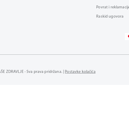
Povrat i reklamacij
Raskid ugovora
AŠE ZDRAVLJE - Sva prava pridržana. |
Postavke kolačića