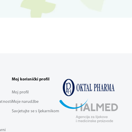
Moj korisnički profil
Moj profil
vatnosti
Moje narudžbe
Savjetujte se s ljekarnikom
arni