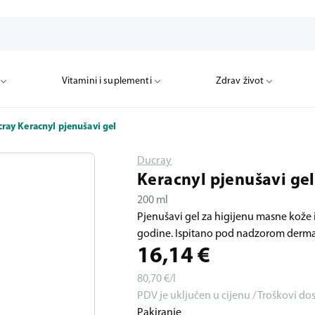
Vitamini i suplementi
Zdrav život
ray Keracnyl pjenušavi gel
Ducray
Keracnyl pjenušavi gel
200 ml
Pjenušavi gel za higijenu masne kože il
godine. Ispitano pod nadzorom derma
16,14
€
80,70
€/l
PDV je uključen u cijenu / Troškovi do
Pakiranje