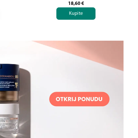
18,60
€
Kupite