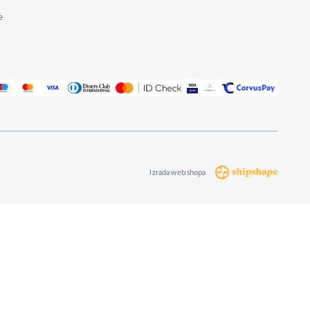
e
Izrada web shopa