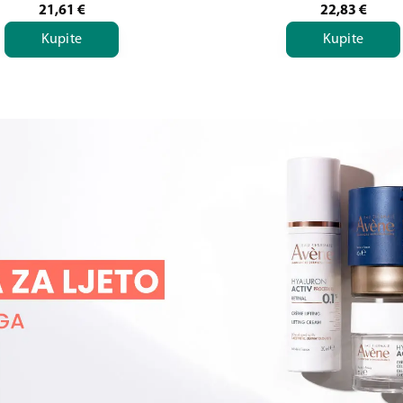
21,61
€
22,83
€
Kupite
Kupite