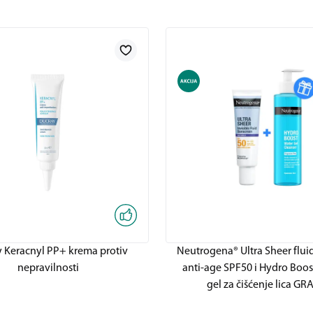
 Keracnyl PP+ krema protiv
Neutrogena® Ultra Sheer fluid
nepravilnosti
anti-age SPF50 i Hydro Boos
gel za čišćenje lica GR