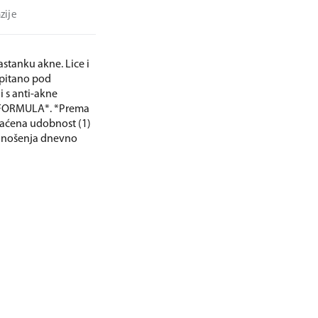
zije
astanku akne. Lice i
spitano pod
 s anti-akne
 FORMULA*. *Prema
aćena udobnost (1)
 nanošenja dnevno