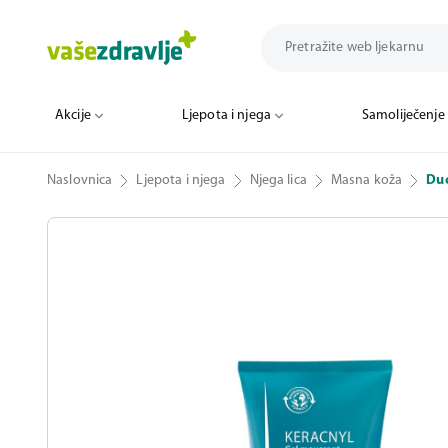
Akcije
Ljepota i njega
Samoliječenje
Naslovnica
Ljepota i njega
Njega lica
Masna koža
Duc