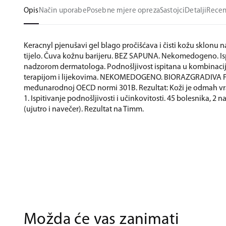
Opis
Način uporabe
Posebne mjere opreza
Sastojci
Detalji
Recen
Keracnyl pjenušavi gel blago pročišćava i čisti kožu sklonu n
tijelo. Čuva kožnu barijeru. BEZ SAPUNA. Nekomedogeno. I
nadzorom dermatologa. Podnošljivost ispitana u kombinaciji
terapijom i lijekovima. NEKOMEDOGENO. BIORAZGRADIVA
međunarodnoj OECD normi 301B. Rezultat: Koži je odmah vr
1. Ispitivanje podnošljivosti i učinkovitosti. 45 bolesnika, 2
(ujutro i navečer). Rezultat na Timm.
Možda će vas zanimati