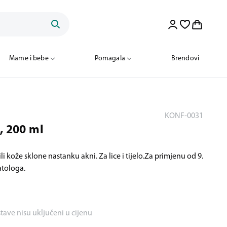
Mame i bebe
Pomagala
Brendovi
KONF-0031
, 200 ml
i kože sklone nastanku akni. Za lice i tijelo.Za primjenu od 9.
tologa.
stave nisu uključeni u cijenu