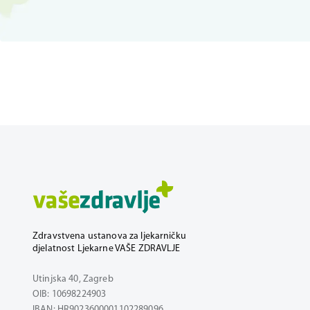
Zdravstvena ustanova za ljekarničku
djelatnost Ljekarne VAŠE ZDRAVLJE
Utinjska 40, Zagreb
OIB: 10698224903
IBAN: HR9023600001102289096