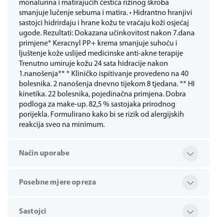
monalurina i matirajućih čestica rižinog škroba
smanjuje lučenje sebuma i matira. • Hidrantno hranjivi
sastojci hidrirdaju i hrane kožu te vraćaju koži osjećaj
ugode. Rezultati: Dokazana učinkovitost nakon 7.dana
primjene* Keracnyl PP+ krema smanjuje suhoću i
ljuštenje kože uslijed medicinske anti-akne terapije
Trenutno umiruje kožu 24 sata hidracije nakon
1.nanošenja** * Kliničko ispitivanje provedeno na 40
bolesnika. 2 nanošenja dnevno tijekom 8 tjedana. ** HI
kinetika. 22 bolesnika, pojedinačna primjena. Dobra
podloga za make-up. 82,5 % sastojaka prirodnog
porijekla. Formulirano kako bi se rizik od alergijskih
reakcija sveo na minimum.
Način uporabe
Posebne mjere opreza
Sastojci