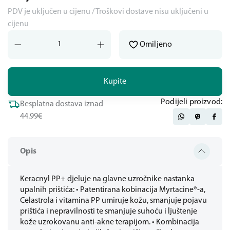
PDV je uključen u cijenu / Troškovi dostave nisu uključeni u
cijenu
Omiljeno
Kupite
Podijeli proizvod:
Besplatna dostava iznad
44.99€
Opis
Keracnyl PP+ djeluje na glavne uzročnike nastanka
upalnih prištića: • Patentirana kobinacija Myrtacine®-a,
Celastrola i vitamina PP umiruje kožu, smanjuje pojavu
prištića i nepravilnosti te smanjuje suhoću i ljuštenje
kože uzrokovanu anti-akne terapijom. • Kombinacija