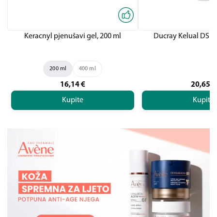
Keracnyl pjenušavi gel, 200 ml
Ducray Kelual DS pj
200 ml
400 ml
16,14
€
20,65
€
Kupite
Kupite