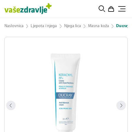
Naslovnica
Ljepota i njega
Njega lica
Masna koža
Ducray K