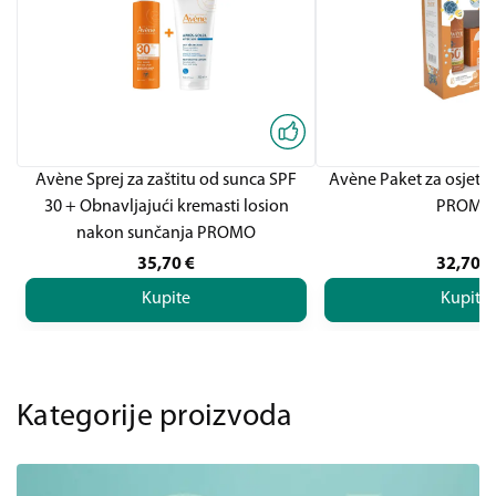
Avène Sprej za zaštitu od sunca SPF
Avène Paket za osjetlj
30 + Obnavljajući kremasti losion
PROMO
nakon sunčanja PROMO
35,70
€
32,70
€
Kupite
Kupite
Kategorije proizvoda