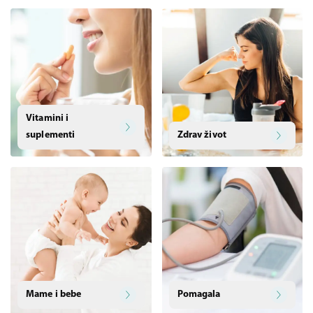
Vitamini i
suplementi
Zdrav život
Mame i bebe
Pomagala