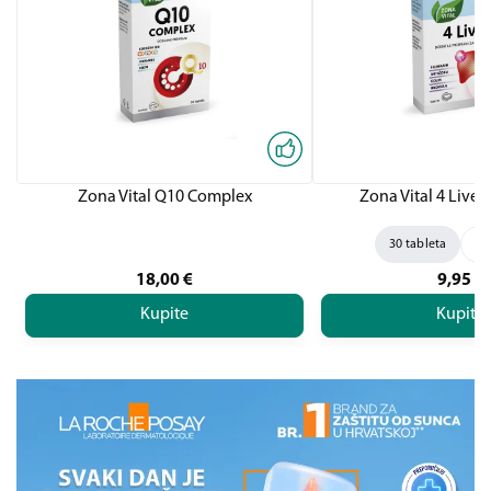
Zona Vital Q10 Complex
Zona Vital 4 Liver,
30 tableta
60
18,00
€
9,95
€
Kupite
Kupite