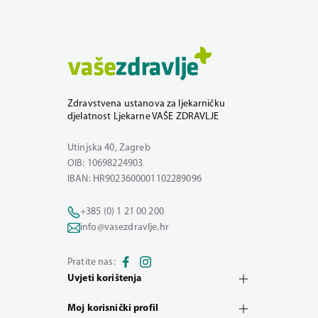
Zdravstvena ustanova za ljekarničku
djelatnost Ljekarne VAŠE ZDRAVLJE
Utinjska 40, Zagreb
OIB: 10698224903
IBAN: HR9023600001102289096
+385 (0) 1 21 00 200
info@vasezdravlje.hr
Pratite nas:
Uvjeti korištenja
Moj korisnički profil