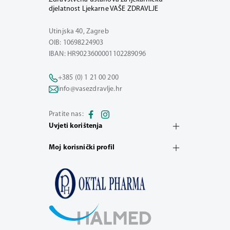
djelatnost Ljekarne VAŠE ZDRAVLJE
Utinjska 40, Zagreb
OIB: 10698224903
IBAN: HR9023600001102289096
+385 (0) 1 21 00 200
info@vasezdravlje.hr
Pratite nas:
Uvjeti korištenja
Moj korisnički profil