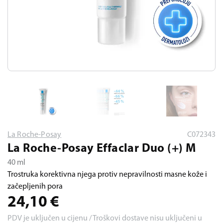
La Roche-Posay
C072343
La Roche-Posay Effaclar Duo (+) M
40 ml
Trostruka korektivna njega protiv nepravilnosti masne kože i
začepljenih pora
24,10
€
PDV je uključen u cijenu / Troškovi dostave nisu uključeni u