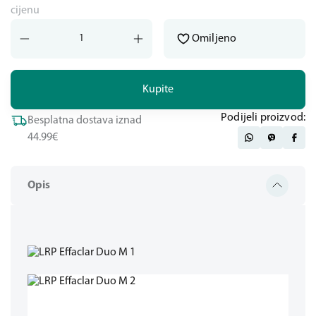
cijenu
Omiljeno
Kupite
Podijeli proizvod:
Besplatna dostava iznad
44.99€
Opis