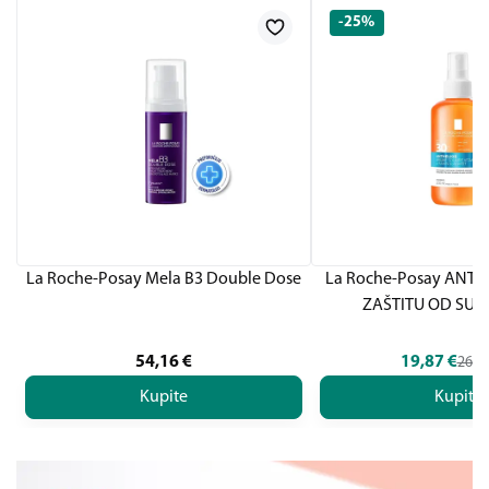
-25%
La Roche-Posay Mela B3 Double Dose
La Roche-Posay ANTH
ZAŠTITU OD SUN
54,16
€
19,87
€
26,4
Kupite
Kupite