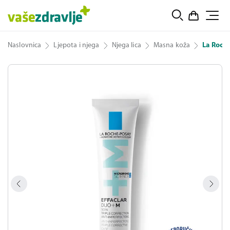
Naslovnica
Ljepota i njega
Njega lica
Masna koža
La Roche