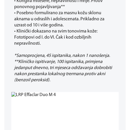
• Korigira mitesere, nepravilnosti i mrlje. Protiv
ponovnog pojavljivanja**
• Posebno formulirano za masnu kožu sklonu
aknama u odraslih i adolescenata. Prikladno za
uzrast od 10 i više godina.
• Klinički dokazano na svim tonovima kože:
Fototipovi od I. do VI. Čak i kod ozbiljnih
nepravilnosti.
*Samoprocjena, 45 ispitanika, nakon 1 nanošenja.
**Kliničko ispitivanje, 100 ispitanika, primjena
jedanput dnevno, tri mjeseca održavanja dobrobiti
nakon prestanka lokalnog trermana protiv akni
(benzoil peroksid).