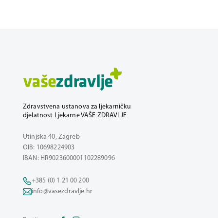
Zdravstvena ustanova za ljekarničku
djelatnost Ljekarne VAŠE ZDRAVLJE
Utinjska 40, Zagreb
OIB: 10698224903
IBAN: HR9023600001102289096
+385 (0) 1 21 00 200
info@vasezdravlje.hr