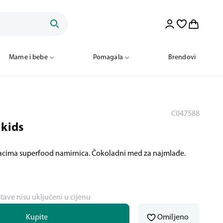
Mame i bebe
Pomagala
Brendovi
C047588
 kids
acima superfood namirnica. Čokoladni med za najmlađe.
stave nisu uključeni u cijenu
Kupite
Omiljeno