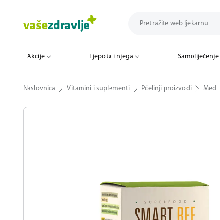
Akcije
Ljepota i njega
Samoliječenje
Naslovnica
Vitamini i suplementi
Pčelinji proizvodi
Med