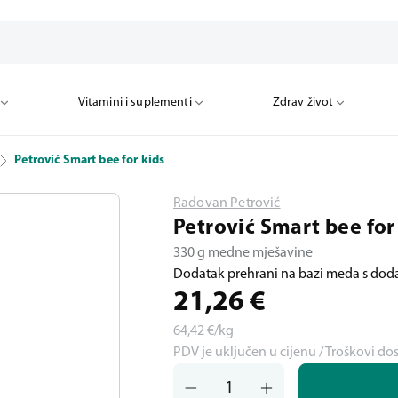
Vitamini i suplementi
Zdrav život
Petrović Smart bee for kids
Radovan Petrović
Petrović Smart bee for
330 g medne mješavine
Dodatak prehrani na bazi meda s dod
21,26
€
64,42
€/kg
PDV je uključen u cijenu / Troškovi do