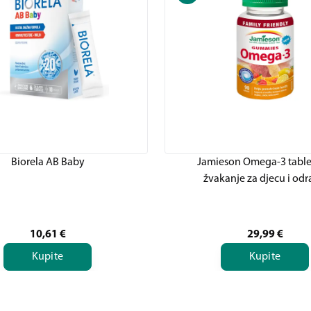
Biorela AB Baby
Jamieson Omega-3 table
žvakanje za djecu i odr
10,61
€
29,99
€
Kupite
Kupite