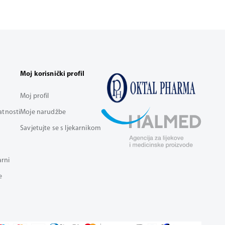
Moj korisnički profil
Moj profil
vatnosti
Moje narudžbe
Savjetujte se s ljekarnikom
arni
e