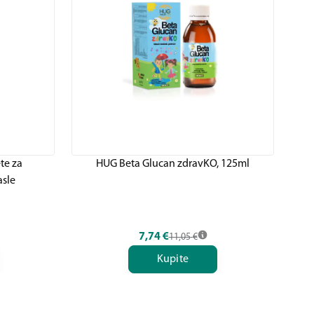
te za
HUG Beta Glucan zdravKO, 125ml
asle
7,74
€
11,05
€
Kupite