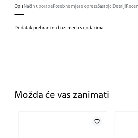
Opis
Način uporabe
Posebne mjere opreza
Sastojci
Detalji
Recen
Dodatak prehrani na bazi meda s dodacima.
Možda će vas zanimati