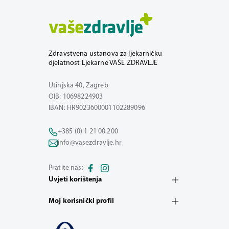
Zdravstvena ustanova za ljekarničku
djelatnost Ljekarne VAŠE ZDRAVLJE
Utinjska 40, Zagreb
OIB: 10698224903
IBAN: HR9023600001102289096
+385 (0) 1 21 00 200
info@vasezdravlje.hr
Pratite nas:
Uvjeti korištenja
Moj korisnički profil