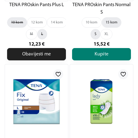
TENA PROskin Pants Plus L
TENA PROskin Pants Normal
S
10 kom
12 kom
14 kom
10 kom
15 kom
M
L
S
XL
12,23
€
15,52
€
Obavijesti me
Kupite