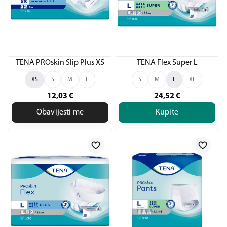
TENA PROskin Slip Plus XS
TENA Flex Super L
XS
S
M
L
S
M
L
XL
12,03
€
24,52
€
Obavijesti me
Kupite