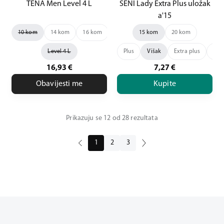
TENA Men Level 4 L
SENI Lady Extra Plus uložak
a'15
10 kom
14 kom
16 kom
20 kom
15 kom
24 kom
20 kom
Level 4 L
Plus
Višak
Extra plus
Sup
16,93
€
7,27
€
Obavijesti me
Kupite
Prikazuju se 12 od 28 rezultata
1
2
3