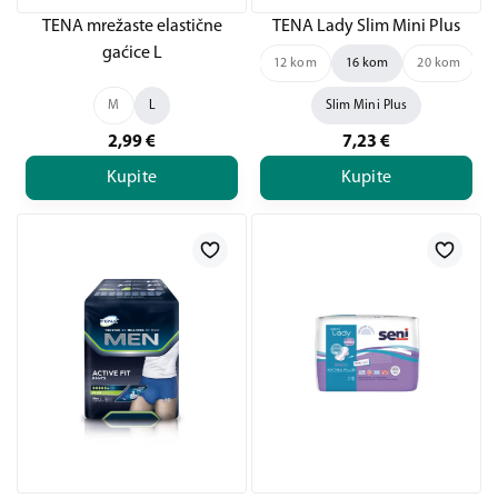
TENA mrežaste elastične
TENA Lady Slim Mini Plus
gaćice L
12 kom
16 kom
20 kom
2
M
L
Slim Mini Plus
2,99
€
7,23
€
Kupite
Kupite