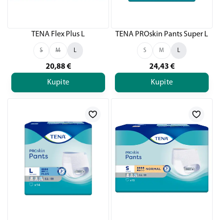
TENA Flex Plus L
TENA PROskin Pants Super L
S
M
L
S
M
L
20,88
€
24,43
€
Kupite
Kupite