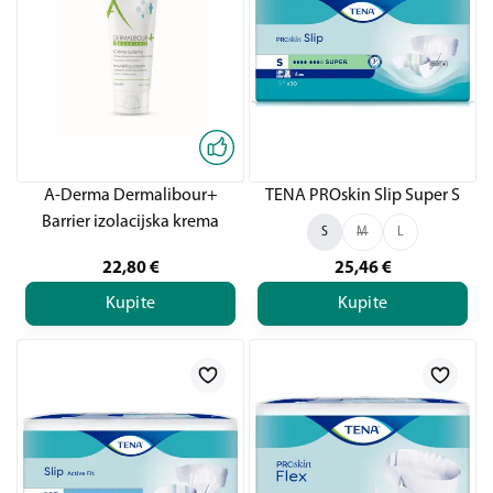
A-Derma Dermalibour+
TENA PROskin Slip Super S
Barrier izolacijska krema
S
M
L
22,80
€
25,46
€
Kupite
Kupite